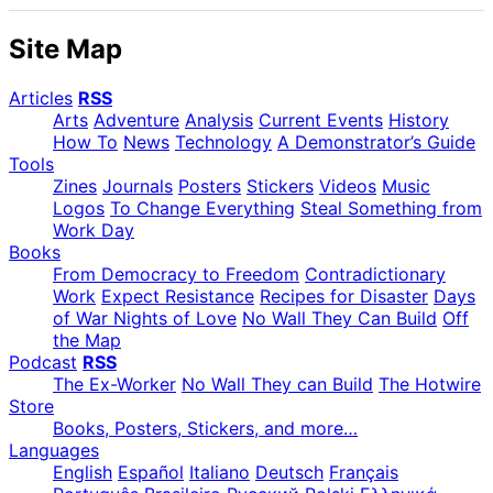
Site Map
Articles
RSS
Arts
Adventure
Analysis
Current Events
History
How To
News
Technology
A Demonstrator’s Guide
Tools
Zines
Journals
Posters
Stickers
Videos
Music
Logos
To Change Everything
Steal Something from
Work Day
Books
From Democracy to Freedom
Contradictionary
Work
Expect Resistance
Recipes for Disaster
Days
of War Nights of Love
No Wall They Can Build
Off
the Map
Podcast
RSS
The Ex-Worker
No Wall They can Build
The Hotwire
Store
Books, Posters, Stickers, and more…
Languages
English
Español
Italiano
Deutsch
Français