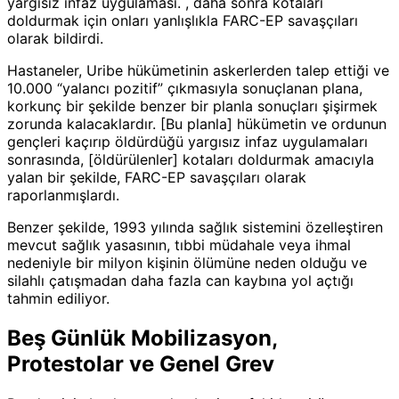
yargısız infaz uygulaması. , daha sonra kotaları
doldurmak için onları yanlışlıkla FARC-EP savaşçıları
olarak bildirdi.
Hastaneler, Uribe hükümetinin askerlerden talep ettiği ve
10.000 “yalancı pozitif” çıkmasıyla sonuçlanan plana,
korkunç bir şekilde benzer bir planla sonuçları şişirmek
zorunda kalacaklardır. [Bu planla] hükümetin ve ordunun
gençleri kaçırıp öldürdüğü yargısız infaz uygulamaları
sonrasında, [öldürülenler] kotaları doldurmak amacıyla
yalan bir şekilde, FARC-EP savaşçıları olarak
raporlanmışlardı.
Benzer şekilde, 1993 yılında sağlık sistemini özelleştiren
mevcut sağlık yasasının, tıbbi müdahale veya ihmal
nedeniyle bir milyon kişinin ölümüne neden olduğu ve
silahlı çatışmadan daha fazla can kaybına yol açtığı
tahmin ediliyor.
Beş Günlük Mobilizasyon,
Protestolar ve Genel Grev