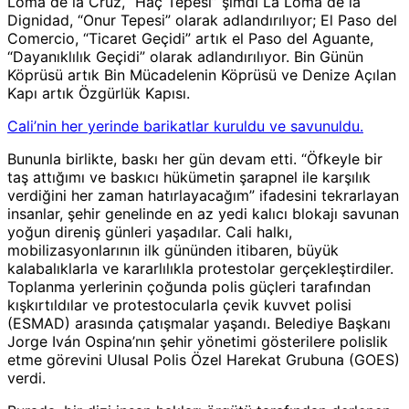
Loma de la Cruz, “Haç Tepesi” şimdi La Loma de la
Dignidad, “Onur Tepesi” olarak adlandırılıyor; El Paso del
Comercio, “Ticaret Geçidi” artık el Paso del Aguante,
“Dayanıklılık Geçidi” olarak adlandırılıyor. Bin Günün
Köprüsü artık Bin Mücadelenin Köprüsü ve Denize Açılan
Kapı artık Özgürlük Kapısı.
Cali’nin her yerinde barikatlar kuruldu ve savunuldu.
Bununla birlikte, baskı her gün devam etti. “Öfkeyle bir
taş attığımı ve baskıcı hükümetin şarapnel ile karşılık
verdiğini her zaman hatırlayacağım” ifadesini tekrarlayan
insanlar, şehir genelinde en az yedi kalıcı blokajı savunan
yoğun direniş günleri yaşadılar. Cali halkı,
mobilizasyonlarının ilk gününden itibaren, büyük
kalabalıklarla ve kararlılıkla protestolar gerçekleştirdiler.
Toplanma yerlerinin çoğunda polis güçleri tarafından
kışkırtıldılar ve protestocularla çevik kuvvet polisi
(ESMAD) arasında çatışmalar yaşandı. Belediye Başkanı
Jorge Iván Ospina’nın şehir yönetimi gösterilere polislik
etme görevini Ulusal Polis Özel Harekat Grubuna (GOES)
verdi.