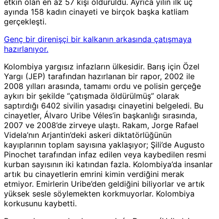
etkin olan en az 57 kişi öldürüldü. Ayrıca yılın ilk üç
ayında 158 kadın cinayeti ve birçok başka katliam
gerçekleşti.
Genç bir direnişçi bir kalkanın arkasında çatışmaya
hazırlanıyor.
Kolombiya yargısız infazların ülkesidir. Barış için Özel
Yargı (JEP) tarafından hazırlanan bir rapor, 2002 ile
2008 yılları arasında, tamamı ordu ve polisin gerçeğe
aykırı bir şekilde “çatışmada öldürülmüş” olarak
saptırdığı 6402 sivilin yasadışı cinayetini belgeledi. Bu
cinayetler, Álvaro Uribe Véles’in başkanlığı sırasında,
2007 ve 2008’de zirveye ulaştı. Rakam, Jorge Rafael
Videla’nın Arjantin’deki askeri diktatörlüğünün
kayıplarının toplam sayısına yaklaşıyor; Şili’de Augusto
Pinochet tarafından infaz edilen veya kaybedilen resmi
kurban sayısının iki katından fazla. Kolombiya’da insanlar
artık bu cinayetlerin emrini kimin verdiğini merak
etmiyor. Emirlerin Uribe’den geldiğini biliyorlar ve artık
yüksek sesle söylemekten korkmuyorlar. Kolombiya
korkusunu kaybetti.