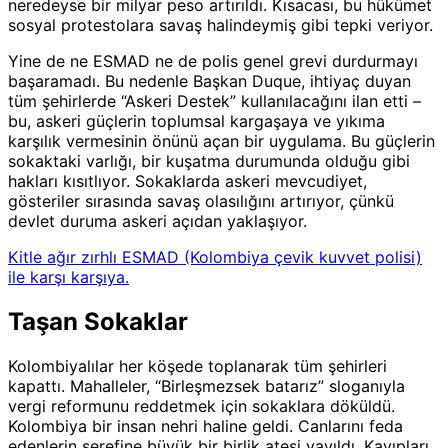
neredeyse bir milyar peso artırıldı. Kısacası, bu hükümet
sosyal protestolara savaş halindeymiş gibi tepki veriyor.
Yine de ne ESMAD ne de polis genel grevi durdurmayı
başaramadı. Bu nedenle Başkan Duque, ihtiyaç duyan
tüm şehirlerde “Askeri Destek” kullanılacağını ilan etti –
bu, askeri güçlerin toplumsal kargaşaya ve yıkıma
karşılık vermesinin önünü açan bir uygulama. Bu güçlerin
sokaktaki varlığı, bir kuşatma durumunda olduğu gibi
hakları kısıtlıyor. Sokaklarda askeri mevcudiyet,
gösteriler sırasında savaş olasılığını artırıyor, çünkü
devlet duruma askeri açıdan yaklaşıyor.
Kitle ağır zırhlı ESMAD (Kolombiya çevik kuvvet polisi)
ile karşı karşıya.
Taşan Sokaklar
Kolombiyalılar her köşede toplanarak tüm şehirleri
kapattı. Mahalleler, “Birleşmezsek batarız” sloganıyla
vergi reformunu reddetmek için sokaklara döküldü.
Kolombiya bir insan nehri haline geldi. Canlarını feda
edenlerin şerefine büyük bir birlik ateşi yayıldı. Kayıpları