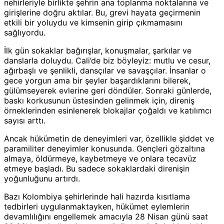
nehirleriyle birlikte şehrin ana toplanma noktalarına ve
girişlerine doğru aktılar. Bu, grevi hayata geçirmenin
etkili bir yoluydu ve kimsenin girip çıkmamasını
sağlıyordu.
İlk gün sokaklar bağırışlar, konuşmalar, şarkılar ve
danslarla doluydu. Cali’de biz böyleyiz: mutlu ve cesur,
ağırbaşlı ve şenlikli, dansçılar ve savaşçılar. İnsanlar o
gece yorgun ama bir şeyler başardıklarını bilerek,
gülümseyerek evlerine geri döndüler. Sonraki günlerde,
baskı korkusunun üstesinden gelinmek için, direniş
örneklerinden esinlenerek blokajlar çoğaldı ve katılımcı
sayısı arttı.
Ancak hükümetin de deneyimleri var, özellikle şiddet ve
paramiliter deneyimler konusunda. Gençleri gözaltına
almaya, öldürmeye, kaybetmeye ve onlara tecavüz
etmeye başladı. Bu sadece sokaklardaki direnişin
yoğunluğunu artırdı.
Bazı Kolombiya şehirlerinde hali hazırda kısıtlama
tedbirleri uygulanmaktayken, hükümet eylemlerin
devamlılığını engellemek amacıyla 28 Nisan günü saat