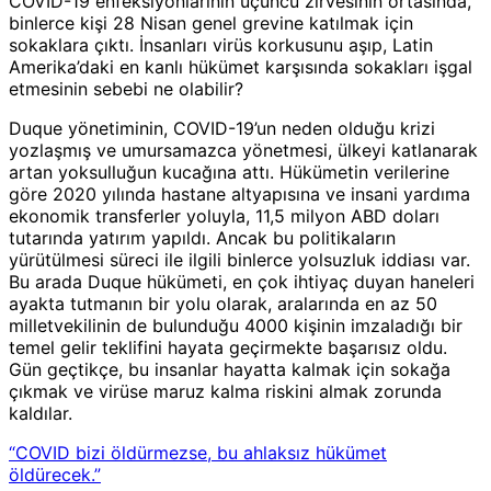
COVID-19 enfeksiyonlarının üçüncü zirvesinin ortasında,
binlerce kişi 28 Nisan genel grevine katılmak için
sokaklara çıktı. İnsanları virüs korkusunu aşıp, Latin
Amerika’daki en kanlı hükümet karşısında sokakları işgal
etmesinin sebebi ne olabilir?
Duque yönetiminin, COVID-19’un neden olduğu krizi
yozlaşmış ve umursamazca yönetmesi, ülkeyi katlanarak
artan yoksulluğun kucağına attı. Hükümetin verilerine
göre 2020 yılında hastane altyapısına ve insani yardıma
ekonomik transferler yoluyla, 11,5 milyon ABD doları
tutarında yatırım yapıldı. Ancak bu politikaların
yürütülmesi süreci ile ilgili binlerce yolsuzluk iddiası var.
Bu arada Duque hükümeti, en çok ihtiyaç duyan haneleri
ayakta tutmanın bir yolu olarak, aralarında en az 50
milletvekilinin de bulunduğu 4000 kişinin imzaladığı bir
temel gelir teklifini hayata geçirmekte başarısız oldu.
Gün geçtikçe, bu insanlar hayatta kalmak için sokağa
çıkmak ve virüse maruz kalma riskini almak zorunda
kaldılar.
“COVID bizi öldürmezse, bu ahlaksız hükümet
öldürecek.”