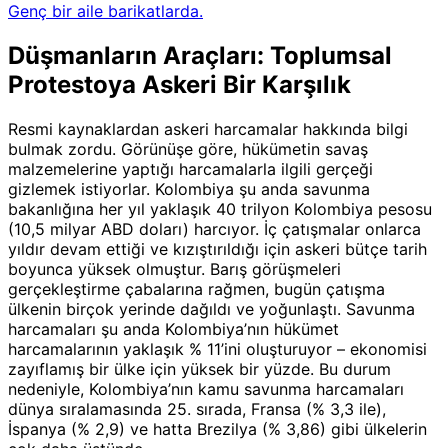
Genç bir aile barikatlarda.
Düşmanların Araçları: Toplumsal
Protestoya Askeri Bir Karşılık
Resmi kaynaklardan askeri harcamalar hakkında bilgi
bulmak zordu. Görünüşe göre, hükümetin savaş
malzemelerine yaptığı harcamalarla ilgili gerçeği
gizlemek istiyorlar. Kolombiya şu anda savunma
bakanlığına her yıl yaklaşık 40 trilyon Kolombiya pesosu
(10,5 milyar ABD doları) harcıyor. İç çatışmalar onlarca
yıldır devam ettiği ve kızıştırıldığı için askeri bütçe tarih
boyunca yüksek olmuştur. Barış görüşmeleri
gerçekleştirme çabalarına rağmen, bugün çatışma
ülkenin birçok yerinde dağıldı ve yoğunlaştı. Savunma
harcamaları şu anda Kolombiya’nın hükümet
harcamalarının yaklaşık % 11’ini oluşturuyor – ekonomisi
zayıflamış bir ülke için yüksek bir yüzde. Bu durum
nedeniyle, Kolombiya’nın kamu savunma harcamaları
dünya sıralamasında 25. sırada, Fransa (% 3,3 ile),
İspanya (% 2,9) ve hatta Brezilya (% 3,86) gibi ülkelerin