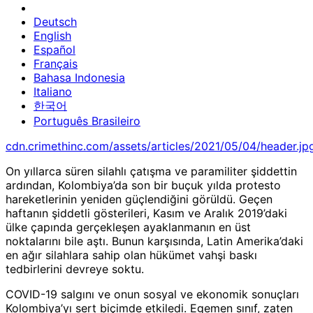
Deutsch
English
Español
Français
Bahasa Indonesia
Italiano
한국어
Português Brasileiro
cdn.crimethinc.com/assets/articles/2021/05/04/header.jp
On yıllarca süren silahlı çatışma ve paramiliter şiddettin
ardından, Kolombiya’da son bir buçuk yılda protesto
hareketlerinin yeniden güçlendiğini görüldü. Geçen
haftanın şiddetli gösterileri, Kasım ve Aralık 2019’daki
ülke çapında gerçekleşen ayaklanmanın en üst
noktalarını bile aştı. Bunun karşısında, Latin Amerika’daki
en ağır silahlara sahip olan hükümet vahşi baskı
tedbirlerini devreye soktu.
COVID-19 salgını ve onun sosyal ve ekonomik sonuçları
Kolombiya’yı sert biçimde etkiledi. Egemen sınıf, zaten