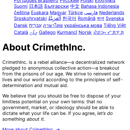
Português Brasileiro
Русский
Polski
Ελληνικά
Suomi
日本語
Български
中文
Bahasa Indonesia
čeština
Euskara
Magyar
Türkçe
فارسی
Nederlands
Srpskohrvatski
한국어
Română
বাংলা
Svenska
Dansk
עִבְרִית
ภาษาไทย
українська мова
Tiếng Việt
Català
ދިވެހި
Gallego
Kurmancî
Norsk
ᜏᜒᜃᜅ᜔ ᜆᜄᜎᜓᜄ᜔
About CrimethInc.
CrimethInc. is a rebel alliance—a decentralized network
pledged to anonymous collective action—a breakout
from the prisons of our age. We strive to reinvent our
lives and our world according to the principles of self-
determination and mutual aid.
We believe that you should be free to dispose of your
limitless potential on your own terms: that no
government, market, or ideology should be able to
dictate what your life can be. If you agree,
let’s do
something about it.
More about CrimethInc. →