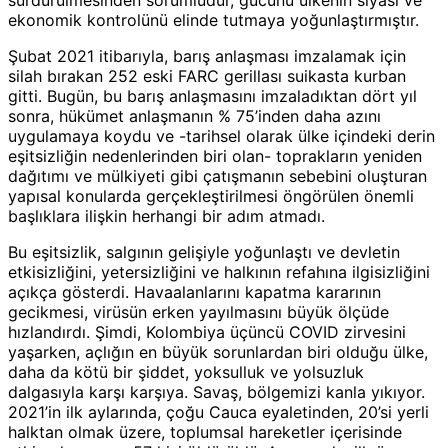
sürdürülmesinden sorumludur, gücünü ülkenin siyasi ve
ekonomik kontrolünü elinde tutmaya yoğunlaştırmıştır.
Şubat 2021 itibarıyla, barış anlaşması imzalamak için
silah bırakan 252 eski FARC gerillası suikasta kurban
gitti. Bugün, bu barış anlaşmasını imzaladıktan dört yıl
sonra, hükümet anlaşmanın % 75’inden daha azını
uygulamaya koydu ve -tarihsel olarak ülke içindeki derin
eşitsizliğin nedenlerinden biri olan- toprakların yeniden
dağıtımı ve mülkiyeti gibi çatışmanın sebebini oluşturan
yapısal konularda gerçekleştirilmesi öngörülen önemli
başlıklara ilişkin herhangi bir adım atmadı.
Bu eşitsizlik, salgının gelişiyle yoğunlaştı ve devletin
etkisizliğini, yetersizliğini ve halkının refahına ilgisizliğini
açıkça gösterdi. Havaalanlarını kapatma kararının
gecikmesi, virüsün erken yayılmasını büyük ölçüde
hızlandırdı. Şimdi, Kolombiya üçüncü COVID zirvesini
yaşarken, açlığın en büyük sorunlardan biri olduğu ülke,
daha da kötü bir şiddet, yoksulluk ve yolsuzluk
dalgasıyla karşı karşıya. Savaş, bölgemizi kanla yıkıyor.
2021’in ilk aylarında, çoğu Cauca eyaletinden, 20’si yerli
halktan olmak üzere, toplumsal hareketler içerisinde