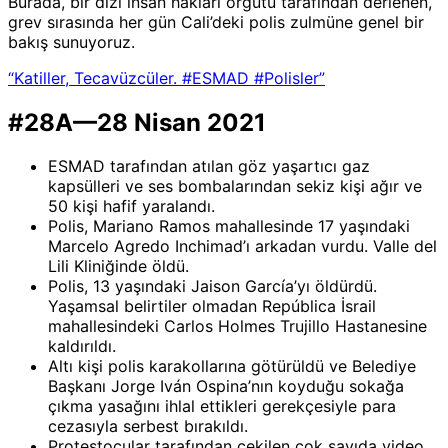
Burada, bir dizi insan hakları örgütü tarafından derlenen,
grev sırasında her gün Cali’deki polis zulmüne genel bir
bakış sunuyoruz.
“Katiller, Tecavüzcüler. #ESMAD #Polisler”
#28A—28 Nisan 2021
ESMAD tarafından atılan göz yaşartıcı gaz
kapsülleri ve ses bombalarından sekiz kişi ağır ve
50 kişi hafif yaralandı.
Polis, Mariano Ramos mahallesinde 17 yaşındaki
Marcelo Agredo Inchimad’ı arkadan vurdu. Valle del
Lili Kliniğinde öldü.
Polis, 13 yaşındaki Jaison García’yı öldürdü.
Yaşamsal belirtiler olmadan República İsrail
mahallesindeki Carlos Holmes Trujillo Hastanesine
kaldırıldı.
Altı kişi polis karakollarına götürüldü ve Belediye
Başkanı Jorge Iván Ospina’nın koyduğu sokağa
çıkma yasağını ihlal ettikleri gerekçesiyle para
cezasıyla serbest bırakıldı.
Protestocular tarafından çekilen çok sayıda video,