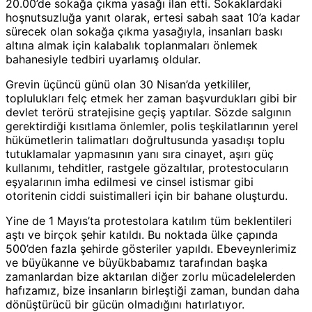
20.00’de sokağa çıkma yasağı ilan etti. Sokaklardaki
hoşnutsuzluğa yanıt olarak, ertesi sabah saat 10’a kadar
sürecek olan sokağa çıkma yasağıyla, insanları baskı
altına almak için kalabalık toplanmaları önlemek
bahanesiyle tedbiri uyarlamış oldular.
Grevin üçüncü günü olan 30 Nisan’da yetkililer,
toplulukları felç etmek her zaman başvurdukları gibi bir
devlet terörü stratejisine geçiş yaptılar. Sözde salgının
gerektirdiği kısıtlama önlemler, polis teşkilatlarının yerel
hükümetlerin talimatları doğrultusunda yasadışı toplu
tutuklamalar yapmasının yanı sıra cinayet, aşırı güç
kullanımı, tehditler, rastgele gözaltılar, protestocuların
eşyalarının imha edilmesi ve cinsel istismar gibi
otoritenin ciddi suistimalleri için bir bahane oluşturdu.
Yine de 1 Mayıs’ta protestolara katılım tüm beklentileri
aştı ve birçok şehir katıldı. Bu noktada ülke çapında
500’den fazla şehirde gösteriler yapıldı. Ebeveynlerimiz
ve büyükanne ve büyükbabamız tarafından başka
zamanlardan bize aktarılan diğer zorlu mücadelelerden
hafızamız, bize insanların birleştiği zaman, bundan daha
dönüştürücü bir gücün olmadığını hatırlatıyor.