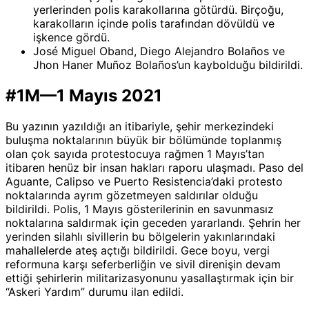
yerlerinden polis karakollarına götürdü. Birçoğu,
karakolların içinde polis tarafından dövüldü ve
işkence gördü.
José Miguel Oband, Diego Alejandro Bolaños ve
Jhon Haner Muñoz Bolaños’un kaybolduğu bildirildi.
#1M—1 Mayıs 2021
Bu yazının yazıldığı an itibariyle, şehir merkezindeki
buluşma noktalarının büyük bir bölümünde toplanmış
olan çok sayıda protestocuya rağmen 1 Mayıs’tan
itibaren henüz bir insan hakları raporu ulaşmadı. Paso del
Aguante, Calipso ve Puerto Resistencia’daki protesto
noktalarında ayrım gözetmeyen saldırılar olduğu
bildirildi. Polis, 1 Mayıs gösterilerinin en savunmasız
noktalarına saldırmak için geceden yararlandı. Şehrin her
yerinden silahlı sivillerin bu bölgelerin yakınlarındaki
mahallelerde ateş açtığı bildirildi. Gece boyu, vergi
reformuna karşı seferberliğin ve sivil direnişin devam
ettiği şehirlerin militarizasyonunu yasallaştırmak için bir
“Askeri Yardım” durumu ilan edildi.