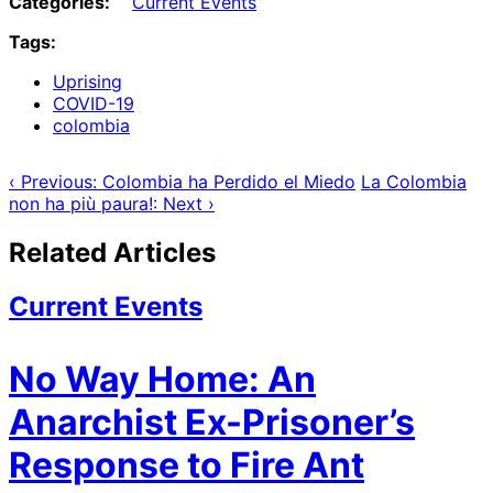
Categories:
Current Events
Tumblr
Tags:
Uprising
COVID-19
colombia
‹ Previous: Colombia ha Perdido el Miedo
La Colombia
non ha più paura!: Next ›
Related Articles
Current Events
No Way Home: An
Anarchist Ex-Prisoner’s
Response to Fire Ant