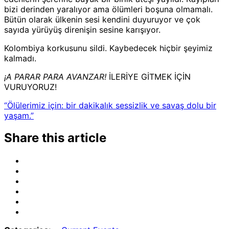
bizi derinden yaralıyor ama ölümleri boşuna olmamalı.
Bütün olarak ülkenin sesi kendini duyuruyor ve çok
sayıda yürüyüş direnişin sesine karışıyor.
Kolombiya korkusunu sildi. Kaybedecek hiçbir şeyimiz
kalmadı.
¡A PARAR PARA AVANZAR!
İLERİYE GİTMEK İÇİN
VURUYORUZ!
“Ölülerimiz için: bir dakikalık sessizlik ve savaş dolu bir
yaşam.”
Share this article
Share
on
Share
Email
on
Share
Bluesky
on
Share
Mastodon
on
Share
Threads
on
Share
Facebook
on