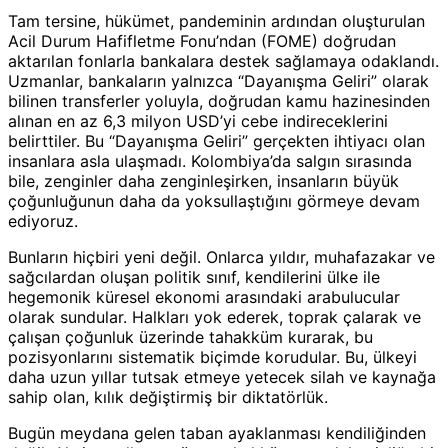
Tam tersine, hükümet, pandeminin ardından oluşturulan
Acil Durum Hafifletme Fonu’ndan (FOME) doğrudan
aktarılan fonlarla bankalara destek sağlamaya odaklandı.
Uzmanlar, bankaların yalnızca “Dayanışma Geliri” olarak
bilinen transferler yoluyla, doğrudan kamu hazinesinden
alınan en az 6,3 milyon USD’yi cebe indireceklerini
belirttiler. Bu “Dayanışma Geliri” gerçekten ihtiyacı olan
insanlara asla ulaşmadı. Kolombiya’da salgın sırasında
bile, zenginler daha zenginleşirken, insanların büyük
çoğunluğunun daha da yoksullaştığını görmeye devam
ediyoruz.
Bunların hiçbiri yeni değil. Onlarca yıldır, muhafazakar ve
sağcılardan oluşan politik sınıf, kendilerini ülke ile
hegemonik küresel ekonomi arasındaki arabulucular
olarak sundular. Halkları yok ederek, toprak çalarak ve
çalışan çoğunluk üzerinde tahakküm kurarak, bu
pozisyonlarını sistematik biçimde korudular. Bu, ülkeyi
daha uzun yıllar tutsak etmeye yetecek silah ve kaynağa
sahip olan, kılık değiştirmiş bir diktatörlük.
Bugün meydana gelen taban ayaklanması kendiliğinden