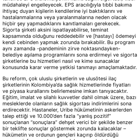
müdahaleyi engelleyecek. EPS aracılığıyla tıbbi bakıma
ihtiyaç duyan kişilerin kendilerine iyi baktıklarını ve
hastalanmalarına veya yaralanmalarına neden olacak
hiçbir şey yapmadıklarını kanıtlamaları gerekecek.
Sigorta şirketi aksini ispatlayabilirse, teminat
kapsamında olduğunu reddedebilir ve [hastayı] ödemeyi
kendi cebinden yapmak zorunda bırakabilir. Bu program
aynı zamanda -pandeminin zirve noktasındayken-
belediye aşılama programlarını sona erdirmeyi ve sigorta
şirketlerine bu hizmetleri nasıl ve kime sunacaklar
konusunda karar verme yetkisi tanımayı amaçlamaktadır.
Bu reform, çok uluslu şirketlerin ve ulusötesi ilaç
şirketlerinin Kolombiya’da sağlık hizmetlerinde fiyatları
ve piyasa kurallarını belirlemesine imkan tanıyacaktır.
Eğitim, imalat ve silahlı kuvvetler dahil olmak üzere, bazı
mesleklerde olanların sağlık sigortası indirimlerini sona
erdirecektir. Hastaneler, Uribe hükümetinin askerlerden
talep ettiği ve 10.000’den fazla “yanlış pozitif”
sonuçlanan “sonuçlara” dehşet verici bir şekilde benzer
bir teklifte sonuçlar göstermek zorunda kalacaklar –
hükümetin ve ordunun gençleri kaçırıp öldürdüğü