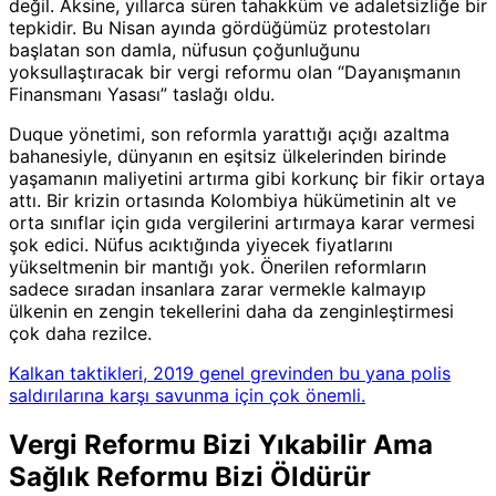
değil. Aksine, yıllarca süren tahakküm ve adaletsizliğe bir
tepkidir. Bu Nisan ayında gördüğümüz protestoları
başlatan son damla, nüfusun çoğunluğunu
yoksullaştıracak bir vergi reformu olan “Dayanışmanın
Finansmanı Yasası” taslağı oldu.
Duque yönetimi, son reformla yarattığı açığı azaltma
bahanesiyle, dünyanın en eşitsiz ülkelerinden birinde
yaşamanın maliyetini artırma gibi korkunç bir fikir ortaya
attı. Bir krizin ortasında Kolombiya hükümetinin alt ve
orta sınıflar için gıda vergilerini artırmaya karar vermesi
şok edici. Nüfus acıktığında yiyecek fiyatlarını
yükseltmenin bir mantığı yok. Önerilen reformların
sadece sıradan insanlara zarar vermekle kalmayıp
ülkenin en zengin tekellerini daha da zenginleştirmesi
çok daha rezilce.
Kalkan taktikleri, 2019 genel grevinden bu yana polis
saldırılarına karşı savunma için çok önemli.
Vergi Reformu Bizi Yıkabilir Ama
Sağlık Reformu Bizi Öldürür