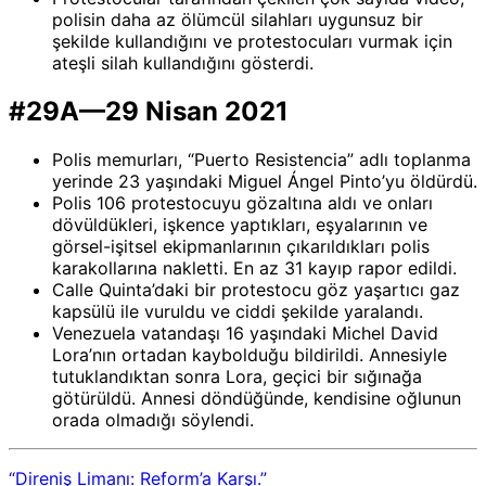
polisin daha az ölümcül silahları uygunsuz bir
şekilde kullandığını ve protestocuları vurmak için
ateşli silah kullandığını gösterdi.
#29A—29 Nisan 2021
Polis memurları, “Puerto Resistencia” adlı toplanma
yerinde 23 yaşındaki Miguel Ángel Pinto’yu öldürdü.
Polis 106 protestocuyu gözaltına aldı ve onları
dövüldükleri, işkence yaptıkları, eşyalarının ve
görsel-işitsel ekipmanlarının çıkarıldıkları polis
karakollarına nakletti. En az 31 kayıp rapor edildi.
Calle Quinta’daki bir protestocu göz yaşartıcı gaz
kapsülü ile vuruldu ve ciddi şekilde yaralandı.
Venezuela vatandaşı 16 yaşındaki Michel David
Lora’nın ortadan kaybolduğu bildirildi. Annesiyle
tutuklandıktan sonra Lora, geçici bir sığınağa
götürüldü. Annesi döndüğünde, kendisine oğlunun
orada olmadığı söylendi.
“Direniş Limanı: Reform’a Karşı.”