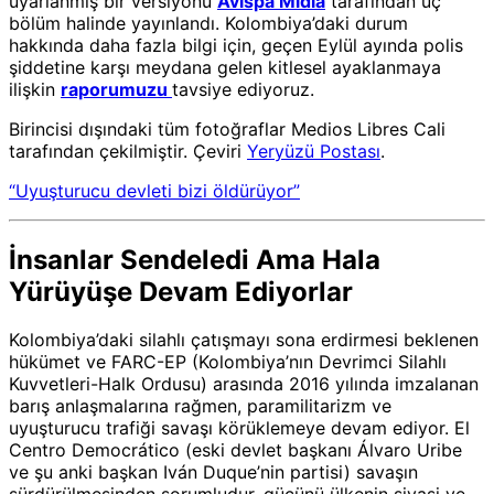
uyarlanmış bir versiyonu
Avispa Midia
tarafından üç
bölüm halinde yayınlandı. Kolombiya’daki durum
hakkında daha fazla bilgi için, geçen Eylül ayında polis
şiddetine karşı meydana gelen kitlesel ayaklanmaya
ilişkin
raporumuzu
tavsiye ediyoruz.
Birincisi dışındaki tüm fotoğraflar Medios Libres Cali
tarafından çekilmiştir. Çeviri
Yeryüzü Postası
.
“Uyuşturucu devleti bizi öldürüyor”
İnsanlar Sendeledi Ama Hala
Yürüyüşe Devam Ediyorlar
Kolombiya’daki silahlı çatışmayı sona erdirmesi beklenen
hükümet ve FARC-EP (Kolombiya’nın Devrimci Silahlı
Kuvvetleri-Halk Ordusu) arasında 2016 yılında imzalanan
barış anlaşmalarına rağmen, paramilitarizm ve
uyuşturucu trafiği savaşı körüklemeye devam ediyor. El
Centro Democrático (eski devlet başkanı Álvaro Uribe
ve şu anki başkan Iván Duque’nin partisi) savaşın