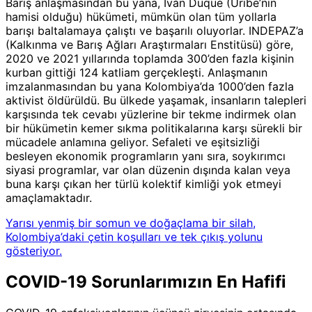
Barış anlaşmasından bu yana, Iván Duque (Uribe’nin
hamisi olduğu) hükümeti, mümkün olan tüm yollarla
barışı baltalamaya çalıştı ve başarılı oluyorlar. INDEPAZ’a
(Kalkınma ve Barış Ağları Araştırmaları Enstitüsü) göre,
2020 ve 2021 yıllarında toplamda 300’den fazla kişinin
kurban gittiği 124 katliam gerçekleşti. Anlaşmanın
imzalanmasından bu yana Kolombiya’da 1000’den fazla
aktivist öldürüldü. Bu ülkede yaşamak, insanların talepleri
karşısında tek cevabı yüzlerine bir tekme indirmek olan
bir hükümetin kemer sıkma politikalarına karşı sürekli bir
mücadele anlamına geliyor. Sefaleti ve eşitsizliği
besleyen ekonomik programların yanı sıra, soykırımcı
siyasi programlar, var olan düzenin dışında kalan veya
buna karşı çıkan her türlü kolektif kimliği yok etmeyi
amaçlamaktadır.
Yarısı yenmiş bir somun ve doğaçlama bir silah,
Kolombiya’daki çetin koşulları ve tek çıkış yolunu
gösteriyor.
COVID-19 Sorunlarımızın En Hafifi