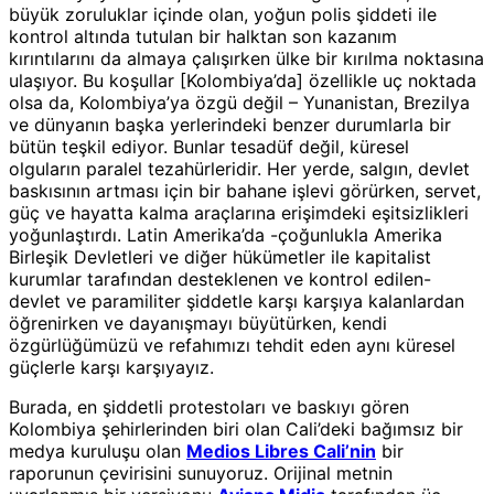
büyük zoruluklar içinde olan, yoğun polis şiddeti ile
kontrol altında tutulan bir halktan son kazanım
kırıntılarını da almaya çalışırken ülke bir kırılma noktasına
ulaşıyor. Bu koşullar [Kolombiya’da] özellikle uç noktada
olsa da, Kolombiya’ya özgü değil – Yunanistan, Brezilya
ve dünyanın başka yerlerindeki benzer durumlarla bir
bütün teşkil ediyor. Bunlar tesadüf değil, küresel
olguların paralel tezahürleridir. Her yerde, salgın, devlet
baskısının artması için bir bahane işlevi görürken, servet,
güç ve hayatta kalma araçlarına erişimdeki eşitsizlikleri
yoğunlaştırdı. Latin Amerika’da -çoğunlukla Amerika
Birleşik Devletleri ve diğer hükümetler ile kapitalist
kurumlar tarafından desteklenen ve kontrol edilen-
devlet ve paramiliter şiddetle karşı karşıya kalanlardan
öğrenirken ve dayanışmayı büyütürken, kendi
özgürlüğümüzü ve refahımızı tehdit eden aynı küresel
güçlerle karşı karşıyayız.
Burada, en şiddetli protestoları ve baskıyı gören
Kolombiya şehirlerinden biri olan Cali’deki bağımsız bir
medya kuruluşu olan
Medios Libres Cali’nin
bir
raporunun çevirisini sunuyoruz. Orijinal metnin