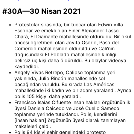
#30A—30 Nisan 2021
Protestolar sırasında, bir tüccar olan Edwin Villa
Escobar ve emekli olan Einer Alexander Lasso
Chará, El Diamante mahallesinde öldürüldü. Bir okul
öncesi öğretmeni olan Jovita Osorio, Paso del
Comercio mahallesinde öldürüldü ve Cali’nin
doğusundaki El Poblado mahallesinde kimliği
belirsiz üç kişi daha öldürüldü. Bu olaylar videoya
kaydedildi.
Angely Vivas Retrepo, Calipso toplanma yeri
yakınında, Julio Rincón mahallesinde sol
bacağından vuruldu. Bu sırada Las Américas
mahallesinde iki kadın ve bir adam yaralandı. Ayrıca
polis 105 kişiyi daha yaraladı.
Francisco Isaías Cifuente insan hakları örgütünün iki
üyesi Daniela Caicedo ve José Cuello Sameco
toplanma yerinde tutuklandı. Polis, kendilerini
[insan hakları] örgütünün üyesi olarak tanımlayan
makaleleri çaldı.
Polis 94 kişiyi şehir genelindeki protesto