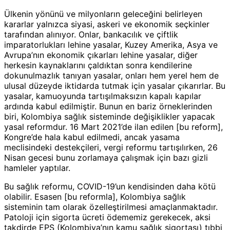
Ülkenin yönünü ve milyonların geleceğini belirleyen
kararlar yalnızca siyasi, askeri ve ekonomik seçkinler
tarafından alınıyor. Onlar, bankacılık ve çiftlik
imparatorlukları lehine yasalar, Kuzey Amerika, Asya ve
Avrupa’nın ekonomik çıkarları lehine yasalar, diğer
herkesin kaynaklarını çaldıktan sonra kendilerine
dokunulmazlık tanıyan yasalar, onları hem yerel hem de
ulusal düzeyde iktidarda tutmak için yasalar çıkarırlar. Bu
yasalar, kamuoyunda tartışılmaksızın kapalı kapılar
ardında kabul edilmiştir. Bunun en bariz örneklerinden
biri, Kolombiya sağlık sisteminde değişiklikler yapacak
yasal reformdur. 16 Mart 2021’de ilan edilen [bu reform],
Kongre’de hala kabul edilmedi, ancak yasama
meclisindeki destekçileri, vergi reformu tartışılırken, 26
Nisan gecesi bunu zorlamaya çalışmak için bazı gizli
hamleler yaptılar.
Bu sağlık reformu, COVID-19’un kendisinden daha kötü
olabilir. Esasen [bu reformla], Kolombiya sağlık
sisteminin tam olarak özelleştirilmesi amaçlanmaktadır.
Patoloji için sigorta ücreti ödememiz gerekecek, aksi
takdirde EPS (Kolombiya’nın kamu sağlık sigortası) tıbbi