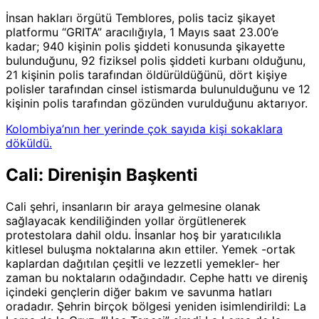
İnsan hakları örgütü Temblores, polis taciz şikayet
platformu “GRITA” aracılığıyla, 1 Mayıs saat 23.00’e
kadar; 940 kişinin polis şiddeti konusunda şikayette
bulunduğunu, 92 fiziksel polis şiddeti kurbanı olduğunu,
21 kişinin polis tarafından öldürüldüğünü, dört kişiye
polisler tarafından cinsel istismarda bulunulduğunu ve 12
kişinin polis tarafından gözünden vurulduğunu aktarıyor.
Kolombiya’nın her yerinde çok sayıda kişi sokaklara
döküldü.
Cali: Direnişin Başkenti
Cali şehri, insanların bir araya gelmesine olanak
sağlayacak kendiliğinden yollar örgütlenerek
protestolara dahil oldu. İnsanlar hoş bir yaratıcılıkla
kitlesel buluşma noktalarına akın ettiler. Yemek -ortak
kaplardan dağıtılan çeşitli ve lezzetli yemekler- her
zaman bu noktaların odağındadır. Cephe hattı ve direniş
içindeki gençlerin diğer bakım ve savunma hatları
oradadır. Şehrin birçok bölgesi yeniden isimlendirildi: La