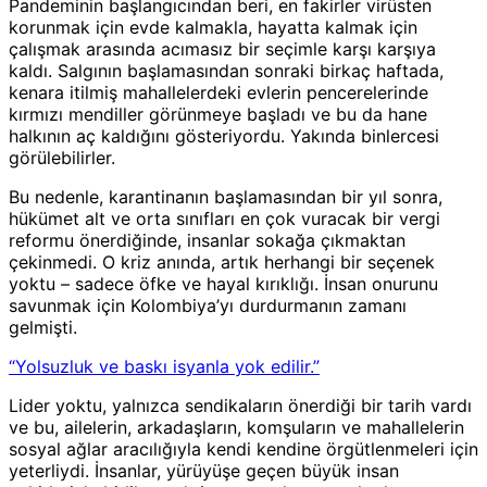
Pandeminin başlangıcından beri, en fakirler virüsten
korunmak için evde kalmakla, hayatta kalmak için
çalışmak arasında acımasız bir seçimle karşı karşıya
kaldı. Salgının başlamasından sonraki birkaç haftada,
kenara itilmiş mahallelerdeki evlerin pencerelerinde
kırmızı mendiller görünmeye başladı ve bu da hane
halkının aç kaldığını gösteriyordu. Yakında binlercesi
görülebilirler.
Bu nedenle, karantinanın başlamasından bir yıl sonra,
hükümet alt ve orta sınıfları en çok vuracak bir vergi
reformu önerdiğinde, insanlar sokağa çıkmaktan
çekinmedi. O kriz anında, artık herhangi bir seçenek
yoktu – sadece öfke ve hayal kırıklığı. İnsan onurunu
savunmak için Kolombiya’yı durdurmanın zamanı
gelmişti.
“Yolsuzluk ve baskı isyanla yok edilir.”
Lider yoktu, yalnızca sendikaların önerdiği bir tarih vardı
ve bu, ailelerin, arkadaşların, komşuların ve mahallelerin
sosyal ağlar aracılığıyla kendi kendine örgütlenmeleri için
yeterliydi. İnsanlar, yürüyüşe geçen büyük insan