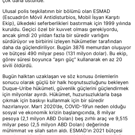
çok daha üstünde.
Ulusal polis teşkilatının bir bölümü olan ESMAD
(Escuadrón Móvil Antidisturbios, Mobil İsyan Karşıtı
Ekip), ülkedeki seferberlikleri bastırmak için 1999 yılında
kuruldu. Geçici özel bir kuvvet olması gerekiyordu,
ancak şimdi 20 yıldan fazla bir süredir varlığını
sürdürüyor ve birbirini izleyen hükümetler tarafından
daha da güçlendiriliyor. Bugün 3876 memurdan oluşuyor
ve bütçesi 490 milyar peso (131 milyon dolar). Bu ekip,
görev süresi boyunca “aşırı güç” kullanarak en az 20
sivili öldürdü.
Bugün halktan uzaklaşan ve söz konusu önlemlerin
sonucu olarak güçlü bir halk hoşnutsuzluğunu bekleyen
Duque-Uribe hükümeti, güvenlik güçlerini güçlendirmek
için milyonlar ayırdı. Hükümet, huzursuzluklarla başa
çıkmak için baskıyı kullanmak için bir süredir
hazırlanıyor. Mart 2020’de, COVID-19’un neden olduğu
sosyal ve ekonomik krizin başlangıcında, 8 milyar
pesoya (2,1 milyon ABD Doları) beş zırhlı araç ve 9,515
milyar peso (2,5 milyon ABD Doları) değerinde
mühimmat ve silah satın aldı. ESMAD’ın 2021 bütçesi