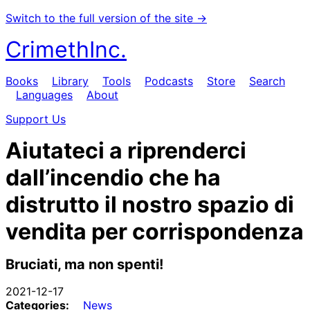
Switch to the full version of the site →
CrimethInc.
Books
Library
Tools
Podcasts
Store
Search
Languages
About
Support Us
Aiutateci a riprenderci
dall’incendio che ha
distrutto il nostro spazio di
vendita per corrispondenza
Bruciati, ma non spenti!
2021-12-17
Categories:
News