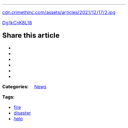
cdn.crimethinc.com/assets/articles/2021/12/17/2.jpg
Dg1kCnK8L18
Share this article
Share
on
Share
Email
on
Share
Bluesky
on
Share
Mastodon
on
Share
Threads
on
Share
Facebook
on
Categories:
News
Tumblr
Tags:
fire
disaster
help