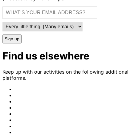
Sign up
Find us elsewhere
Keep up with our activities on the following additional
platforms.
CrimethInc.
on
Crimethinc.
Mastodon
on
Crimethinc.
Facebook
on
Crimethinc.
Instagram
on
CrimethInc.
Bluesky
on
CrimethInc.
Github
on
CrimethInc.
Tumblr
on
CrimethInc.
Bandcamp
on
Crimethinc.