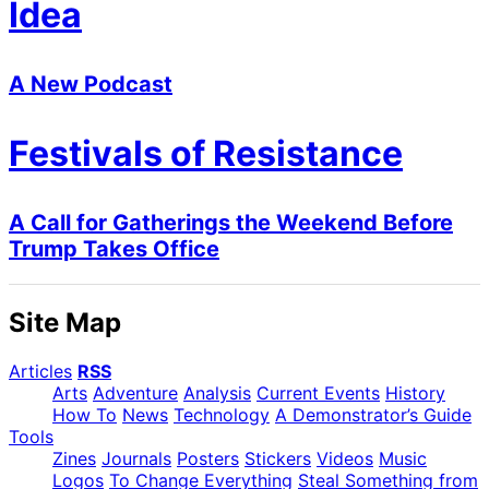
Idea
A New Podcast
Festivals of Resistance
A Call for Gatherings the Weekend Before
Trump Takes Office
Site Map
Articles
RSS
Arts
Adventure
Analysis
Current Events
History
How To
News
Technology
A Demonstrator’s Guide
Tools
Zines
Journals
Posters
Stickers
Videos
Music
Logos
To Change Everything
Steal Something from