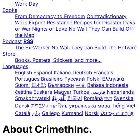
Work Day
Books
From Democracy to Freedom
Contradictionary
Work
Expect Resistance
Recipes for Disaster
Days
of War Nights of Love
No Wall They Can Build
Off
the Map
Podcast
RSS
The Ex-Worker
No Wall They can Build
The Hotwire
Store
Books, Posters, Stickers, and more…
Languages
English
Español
Italiano
Deutsch
Français
Português Brasileiro
Русский
Polski
Ελληνικά
Suomi
日本語
Български
中文
Bahasa Indonesia
čeština
Euskara
Magyar
Türkçe
فارسی
Nederlands
Srpskohrvatski
한국어
Română
বাংলা
Svenska
Dansk
עִבְרִית
ภาษาไทย
українська мова
Tiếng Việt
Català
ދިވެހި
Gallego
Kurmancî
Norsk
ᜏᜒᜃᜅ᜔ ᜆᜄᜎᜓᜄ᜔
About CrimethInc.