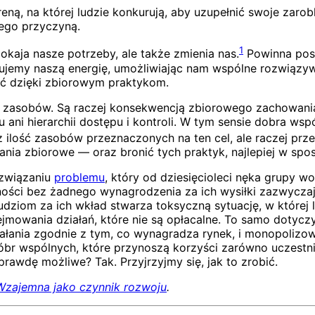
ą, na której ludzie konkurują, aby uzupełnić swoje zarob
ego przyczyną.
1
aja nasze potrzeby, ale także zmienia nas.
Powinna posz
ierujemy naszą energię, umożliwiając nam wspólne rozwiąz
ć dzięki zbiorowym praktykom.
 zasobów. Są raczej konsekwencją zbiorowego zachowania:
ani hierarchii dostępu i kontroli. W tym sensie dobra wspó
 ilość zasobów przeznaczonych na ten cel, ale raczej prze
ania zbiorowe — oraz bronić tych praktyk, najlepiej w sposó
związaniu
problemu
, który od dziesięcioleci nęka grupy wol
ości bez żadnego wynagrodzenia za ich wysiłki zazwyczaj
 ludziom za ich wkład stwarza toksyczną sytuację, w której
mowania działań, które nie są opłacalne. To samo dotyczy 
ania zgodnie z tym, co wynagradza rynek, i monopolizować z
br wspólnych, które przynoszą korzyści zarówno uczestnik
rawdę możliwe? Tak. Przyjrzyjmy się, jak to zrobić.
zajemna jako czynnik rozwoju
.