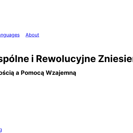
anguages
About
ólne i Rewolucyjne Zniesien
nością a Pomocą Wzajemną
g