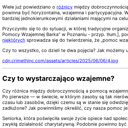
Wiele już powiedziano o
różnicy
między dobroczynnością
powinna być horyzontalna, wzajemna i partycypacyjna. W
bardziej jednokierunkowymi działaniami mającymi na cel
Przyczyniło się to do sytuacji, w której tradycyjne orga
Pomocy Wzajemnej Barka” w Poznaniu - przyp. tłum.], podc
niektórych
sprowadza się do twierdzenia, że „pomoc wzaje
Czy to wszystko, co dzieli te dwa pojęcia? Jak możemy 
cdn.crimethinc.com/assets/articles/2025/06/06/4.jpg
Czy to wystarczająco wzajemne?
Czy różnica między dobroczynnością a pomocą wzajemną
Po pierwsze — w świecie, w którym zasoby są tak nieró
czasu lub zasobów, dzięki czemu są w stanie się odwdz
zadłużone? Jak powinniśmy określić, czy nasza pomoc j
Seniorka, która poświęciła swoje życie opiece nad społe
zwykłą działalność charytatywną. Podobnie powinno być