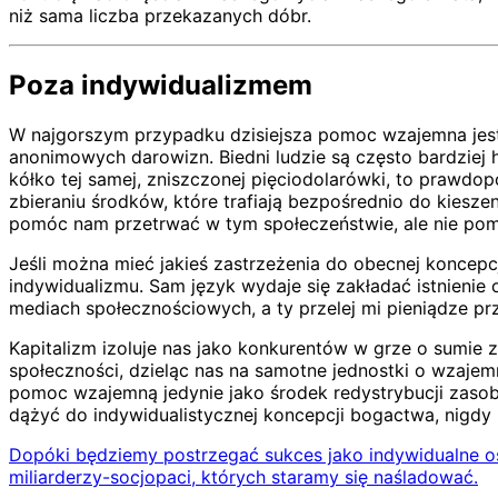
niż sama liczba przekazanych dóbr.
Poza indywidualizmem
W najgorszym przypadku dzisiejsza pomoc wzajemna jest t
anonimowych darowizn. Biedni ludzie są często bardziej
kółko tej samej, zniszczonej pięciodolarówki, to prawd
zbieraniu środków, które trafiają bezpośrednio do kiesze
pomóc nam przetrwać w tym społeczeństwie, ale nie po
Jeśli można mieć jakieś zastrzeżenia do obecnej koncepcj
indywidualizmu. Sam język wydaje się zakładać istnieni
mediach społecznościowych, a ty przelej mi pieniądze pr
Kapitalizm izoluje nas jako konkurentów w grze o sumie 
społeczności, dzieląc nas na samotne jednostki o wzajemn
pomoc wzajemną jedynie jako środek redystrybucji zaso
dążyć do indywidualistycznej koncepcji bogactwa, nigdy 
Dopóki będziemy postrzegać sukces jako indywidualne os
miliarderzy-socjopaci, których staramy się naśladować.