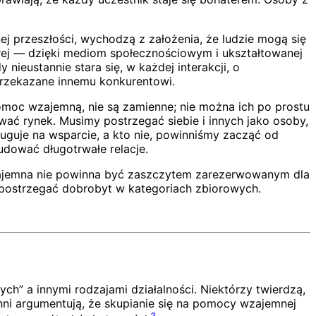
 przeszłości, wychodzą z założenia, że ludzie mogą się
rej — dzięki mediom społecznościowym i ukształtowanej
nieustannie stara się, w każdej interakcji, o
 przekazane innemu konkurentowi.
omoc wzajemną, nie są zamienne; nie można ich po prostu
ać rynek. Musimy postrzegać siebie i innych jako osoby,
ługuje na wsparcie, a kto nie, powinniśmy zacząć od
udować długotrwałe relacje.
Wzajemna nie powinna być zaszczytem zarezerwowanym dla
 i postrzegać dobrobyt w kategoriach zbiorowych.
” a innymi rodzajami działalności. Niektórzy twierdzą,
inni argumentują, że skupianie się na pomocy wzajemnej
3