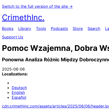
Switch to the full version of the site →
CrimethInc.
Books
Library
Tools
Podcasts
Store
Search
L
Support Us
Pomoc Wzajemna, Dobra Wsp
Ponowna Analiza Różnic Między Dobroczyn
2025-06-06
Localizations:
Deutsch
English
Español
cdn.crimethinc.com/assets/articles/2025/06/06/header.jp