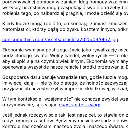
porównywalnej pomocy w zamian. Ideą pomocy wzajemnej ni
wszyscy uczestnicy mogą zaspokajać swoje potrzeby bez s
robienia tego, co najbardziej pragnie, i może dzielić s
Kiedy ludzie mogą robić to, co kochają, zamiast zmuszeni
Natomiast ci, którzy dążą do zysku kosztem innych, odkr
cdn.crimethinc.com/assets/articles/2025/06/06/2.jpg
Ekonomia wymiany postrzega życie jako rywalizację międ
podzielonego świata. Wolny handel, wolny rynek — to ok
aby skupić się na czymkolwiek innym. Ekonomia wymiany 
opanowała wszystkie nasze relacje i środki przetrwania. D
Gospodarka daru panuje wszędzie tam, gdzie ludzie mogą
im więcej dają — nie tylko dlatego, że hojność zazwycza
przyjaźni lub uczestniczył w imprezie składkowej, widzia
W tym kontekście „wzajemność” nie oznacza zwykłej wzaje
otrzymywanie, sprzyjając
relacjom bez miary
.
Jeśli jednak rzeczywiście taki jest nasz cel, to stawia 
redystrybucja zasobów. Będziemy musieli wzbudzić powsz
kontrolę nad częściami naszego życia i naszego świata,