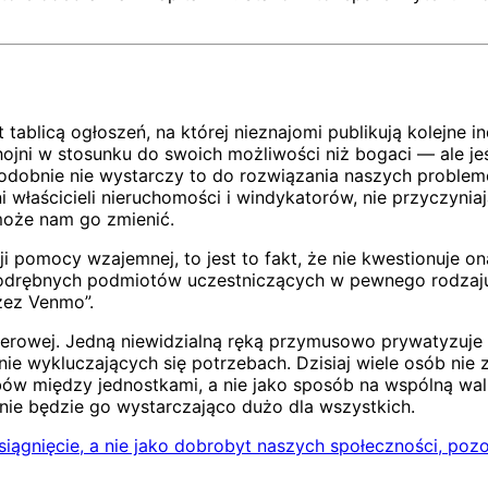
ablicą ogłoszeń, na której nieznajomi publikują kolejne i
 hojni w stosunku do swoich możliwości niż bogaci — ale
opodobnie nie wystarczy to do rozwiązania naszych proble
ni właścicieli nieruchomości i windykatorów, nie przyczyni
może nam go zmienić.
i pomocy wzajemnej, to jest to fakt, że nie kwestionuje o
e odrębnych podmiotów uczestniczących w pewnego rodzaju
zez Venmo”.
zerowej. Jedną niewidzialną ręką przymusowo prywatyzuje z
ie wykluczających się potrzebach. Dzisiaj wiele osób nie 
bów między jednostkami, a nie jako sposób na wspólną wa
nie będzie go wystarczająco dużo dla wszystkich.
iągnięcie, a nie jako dobrobyt naszych społeczności, poz