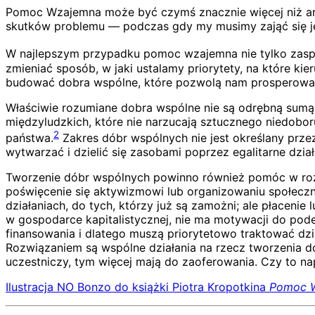
Pomoc Wzajemna może być czymś znacznie więcej niż aren
skutków problemu — podczas gdy my musimy zająć się j
W najlepszym przypadku pomoc wzajemna nie tylko zaspok
zmieniać sposób, w jaki ustalamy priorytety, na które k
budować dobra wspólne, które pozwolą nam prosperowa
Właściwie rozumiane dobra wspólne nie są odrębną sumą
międzyludzkich, które nie narzucają sztucznego niedoboru 
2
państwa.
Zakres dóbr wspólnych nie jest określany przez
wytwarzać i dzielić się zasobami poprzez egalitarne dział
Tworzenie dóbr wspólnych powinno również pomóc w ro
poświęcenie się aktywizmowi lub organizowaniu społeczn
działaniach, do tych, którzy już są zamożni; ale płacenie
w gospodarce kapitalistycznej, nie ma motywacji do podej
finansowania i dlatego muszą priorytetowo traktować dział
Rozwiązaniem są wspólne działania na rzecz tworzenia dó
uczestniczy, tym więcej mają do zaoferowania. Czy to nap
Ilustracja NO Bonzo do książki Piotra Kropotkina
Pomoc W