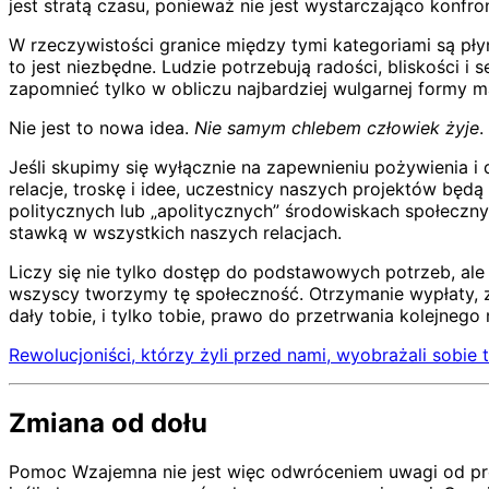
jest stratą czasu, ponieważ nie jest wystarczająco konf
W rzeczywistości granice między tymi kategoriami są pły
to jest niezbędne. Ludzie potrzebują radości, bliskości i
zapomnieć tylko w obliczu najbardziej wulgarnej formy ma
Nie jest to nowa idea.
Nie samym chlebem człowiek żyje
.
Jeśli skupimy się wyłącznie na zapewnieniu pożywienia i
relacje, troskę i idee, uczestnicy naszych projektów będ
politycznych lub „apolitycznych” środowiskach społeczn
stawką w wszystkich naszych relacjach.
Liczy się nie tylko dostęp do podstawowych potrzeb, ale 
wszyscy tworzymy tę społeczność. Otrzymanie wypłaty, za
dały tobie, i tylko tobie, prawo do przetrwania kolejnego
Rewolucjoniści, którzy żyli przed nami, wyobrażali sobie
Zmiana od dołu
Pomoc Wzajemna nie jest więc odwróceniem uwagi od proj