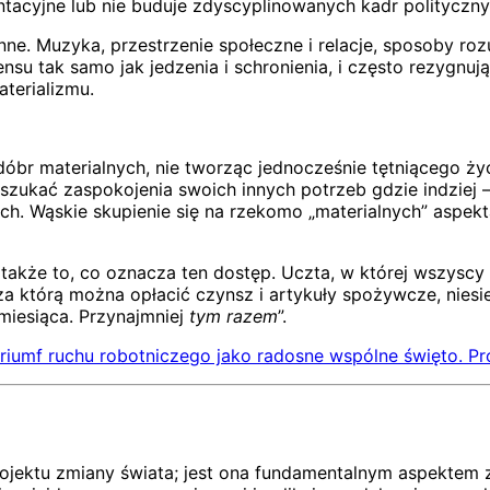
rontacyjne lub nie buduje zdyscyplinowanych kadr politycz
nne. Muzyka, przestrzenie społeczne i relacje, sposoby r
 sensu tak samo jak jedzenia i schronienia, i często rezygn
terializmu.
 dóbr materialnych, nie tworząc jednocześnie tętniącego ż
ą szukać zaspokojenia swoich innych potrzeb gdzie indziej
ych. Wąskie skupienie się na rzekomo „materialnych” aspe
także to, co oznacza ten dostęp. Uczta, w której wszyscy 
 którą można opłacić czynsz i artykuły spożywcze, niesie 
 miesiąca. Przynajmniej
tym razem
”.
 triumf ruchu robotniczego jako radosne wspólne święto. P
ektu zmiany świata; jest ona fundamentalnym aspektem zm