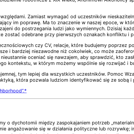
względami. Zamiast wymagać od uczestników nieskazitelnej
ający im poprawę. Ma to znaczenie w naszej epoce, w któ
jeni do postrzegania ludzi jako wymiennych. Dzisiaj każdy 
oże zostać odebrane przy pierwszych oznakach konfliktu i
ecznościowych czy CV, relacje, które budujemy poprzez p
ze i bardziej niezawodne niż cokolwiek, co może zaoferow
 nieustannie oceniać się nawzajem, aby sprawdzić, kto zas
go kontekstu, w którym możemy wspólnie się rozwijać i b
ajemnej, tym lepiej dla wszystkich uczestników. Pomoc 
praktyką, która pozwala ludziom identyfikować się ze sobą
ghborhood”.*
 o dychotomii między zaspokajaniem potrzeb „materialnych
 nie angażowanie się w działania polityczne lub rozrywkę; 