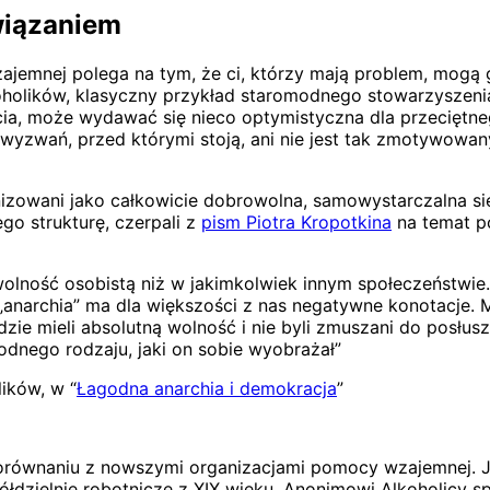
związaniem
emnej polega na tym, że ci, którzy mają problem, mogą go
oholików, klasyczny przykład staromodnego stowarzyszeni
a, może wydawać się nieco optymistyczna dla przeciętnego
e wyzwań, przed którymi stoją, ani nie jest tak zmotywowa
nizowani jako całkowicie dobrowolna, samowystarczalna s
ego strukturę, czerpali z
pism Piotra Kropotkina
na temat p
lność osobistą niż w jakimkolwiek innym społeczeństwie.
anarchia” ma dla większości z nas negatywne konotacje. My
dzie mieli absolutną wolność i nie byli zmuszani do posłu
dnego rodzaju, jaki on sobie wyobrażał”
ików, w “
Łagodna anarchia i demokracja
”
równaniu z nowszymi organizacjami pomocy wzajemnej. Je
zielnie robotnicze z XIX wieku, Anonimowi Alkoholicy spr