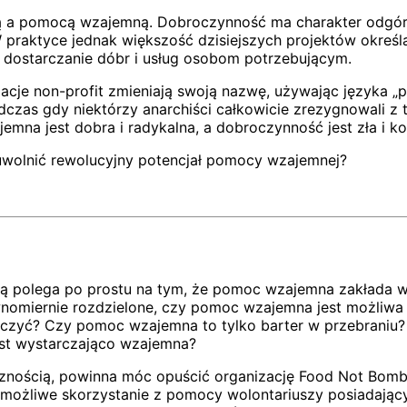
 a pomocą wzajemną. Dobroczynność ma charakter odgór
 praktyce jednak większość dzisiejszych projektów określ
u dostarczanie dóbr i usług osobom potrzebującym.
nizacje non-profit zmieniają swoją nazwę, używając języka
zas gdy niektórzy anarchiści całkowicie zrezygnowali z te
mna jest dobra i radykalna, a dobroczynność jest zła i k
uwolnić rewolucyjny potencjał pomocy wzajemnej?
 polega po prostu na tym, że pomoc wzajemna zakłada w
wnomiernie rozdzielone, czy pomoc wzajemna jest możliwa
ięczyć? Czy pomoc wzajemna to tylko barter w przebraniu
est wystarczająco wzajemna?
cznością, powinna móc opuścić organizację Food Not Bombs
 możliwe skorzystanie z pomocy wolontariuszy posiadając