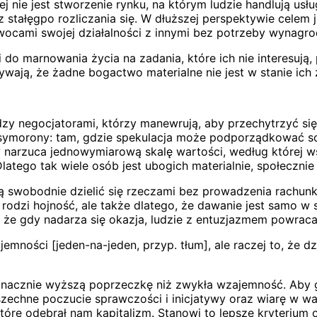
e jest stworzenie rynku, na którym ludzie handlują usług
tałęgpo rozliczania się. W dłuższej perspektywie celem j
ię owocami swojej działalności z innymi bez potrzeby wyna
 do marnowania życia na zadania, które ich nie interesują,
ywają, że żadne bogactwo materialne nie jest w stanie ich
zy negocjatorami, którzy manewrują, aby przechytrzyć się
symorony: tam, gdzie spekulacja może podporządkować sobi
narzuca jednowymiarową skalę wartości, według której wsz
latego tak wiele osób jest ubogich materialnie, społecznie 
 swobodnie dzielić się rzeczami bez prowadzenia rachun
j rodzi hojność, ale także dlatego, że dawanie jest samo w
ł, że gdy nadarza się okazja, ludzie z entuzjazmem powraca
mności [jeden-na-jeden, przyp. tłum], ale raczej to, że d
on znacznie wyższą poprzeczkę niż zwykła wzajemność. Aby 
echne poczucie sprawczości i inicjatywy oraz wiarę w wa
 które odebrał nam kapitalizm. Stanowi to lepsze kryteri