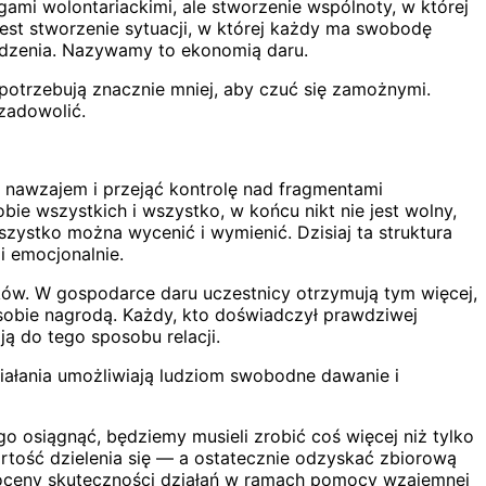
ami wolontariackimi, ale stworzenie wspólnoty, w której
est stworzenie sytuacji, w której każdy ma swobodę
grodzenia. Nazywamy to ekonomią daru.
 potrzebują znacznie mniej, aby czuć się zamożnymi.
 zadowolić.
 nawzajem i przejąć kontrolę nad fragmentami
e wszystkich i wszystko, w końcu nikt nie jest wolny,
ystko można wycenić i wymienić. Dzisiaj ta struktura
i emocjonalnie.
ków. W gospodarce daru uczestnicy otrzymują tym więcej,
 sobie nagrodą. Każdy, kto doświadczył prawdziwej
ją do tego sposobu relacji.
ziałania umożliwiają ludziom swobodne dawanie i
go osiągnąć, będziemy musieli zrobić coś więcej niż tylko
rtość dzielenia się — a ostatecznie odzyskać zbiorową
um oceny skuteczności działań w ramach pomocy wzajemnej