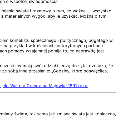
nych o wspólnej świadomości.
ozumienia świata i rozmowy o tym, co ważne — wszystko
ują z materialnych wygód, aby je uzyskać. Można o tym
yciem kontekstu społecznego i politycznego, bogatego w
 — na przykład w kościołach, autorytarnych partiach
ktach pomocy wzajemnej pomija to, co naprawdę jest
uczestnicy mają swój udział i jedzą do syta, oznacza, że
ze sobą inne przesłanie: „Godziny, które poświęciłeś,
rojekt Waltera Crane’a na Majówkę 1891 roku.
iany świata, tak samo jak zmiana świata jest konieczna,