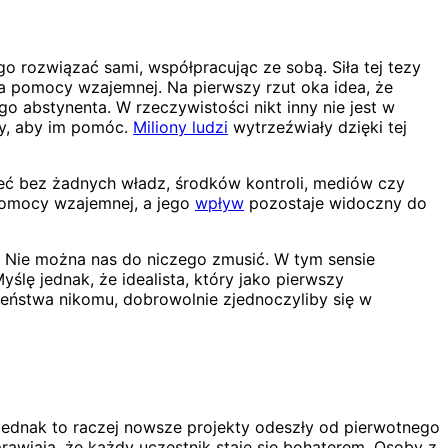
 rozwiązać sami, współpracując ze sobą. Siła tej tezy
a pomocy wzajemnej. Na pierwszy rzut oka idea, że
 abstynenta. W rzeczywistości nikt inny nie jest w
ny, aby im pomóc.
Miliony ludzi
wytrzeźwiały dzięki tej
ieć bez żadnych władz, środków kontroli, mediów czy
omocy wzajemnej, a jego
wpływ
pozostaje widoczny do
 Nie można nas do niczego zmusić. W tym sensie
ślę jednak, że idealista, który jako pierwszy
szeństwa nikomu, dobrowolnie zjednoczyliby się w
dnak to raczej nowsze projekty odeszły od pierwotnego
awiają, że każdy uczestnik staje się bohaterem. Osoby z