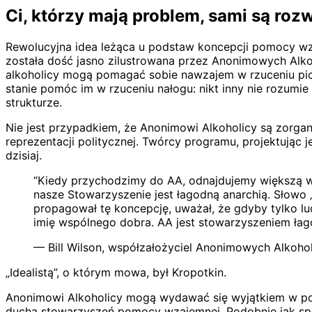
Ci, którzy mają problem, sami są ro
Rewolucyjna idea leżąca u podstaw koncepcji pomocy wzaj
została dość jasno zilustrowana przez Anonimowych Alk
alkoholicy mogą pomagać sobie nawzajem w rzuceniu pici
stanie pomóc im w rzuceniu nałogu: nikt inny nie rozumi
strukturze.
Nie jest przypadkiem, że Anonimowi Alkoholicy są zorga
reprezentacji politycznej. Twórcy programu, projektując j
dzisiaj.
“Kiedy przychodzimy do AA, odnajdujemy większą wo
nasze Stowarzyszenie jest łagodną anarchią. Słowo „
propagował tę koncepcję, uważał, że gdyby tylko lu
imię wspólnego dobra. AA jest stowarzyszeniem łago
— Bill Wilson, współzałożyciel Anonimowych Alkohol
„Idealistą”, o którym mowa, był Kropotkin.
Anonimowi Alkoholicy mogą wydawać się wyjątkiem w po
ducha stowarzyszeń pomocy wzajemnej. Podobnie jak spółd