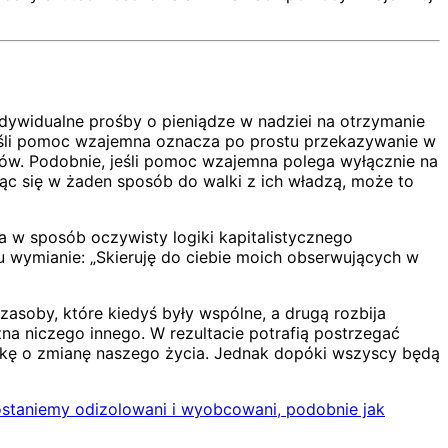
ndywidualne prośby o pieniądze w nadziei na otrzymanie
 jeśli pomoc wzajemna oznacza po prostu przekazywanie w
mów. Podobnie, jeśli pomoc wzajemna polega wyłącznie na
ając się w żaden sposób do walki z ich władzą, może to
na w sposób oczywisty logiki kapitalistycznego
 wymianie: „Skieruję do ciebie moich obserwujących w
asoby, które kiedyś były wspólne, a drugą rozbija
zna niczego innego. W rezultacie potrafią postrzegać
lkę o zmianę naszego życia. Jednak dopóki wszyscy będą
ostaniemy odizolowani i wyobcowani, podobnie jak