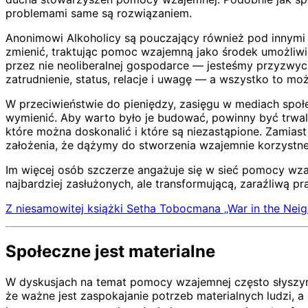
problemami same są rozwiązaniem.
Anonimowi Alkoholicy są pouczający również pod innymi 
zmienić, traktując pomoc wzajemną jako środek umożliwi
przez nie neoliberalnej gospodarce — jesteśmy przyzwycza
zatrudnienie, status, relacje i uwagę — a wszystko to m
W przeciwieństwie do pieniędzy, zasięgu w mediach społ
wymienić. Aby warto było je budować, powinny być trwals
które można doskonalić i które są niezastąpione. Zamiast
założenia, że dążymy do stworzenia wzajemnie korzystne
Im więcej osób szczerze angażuje się w sieć pomocy wz
najbardziej zasłużonych, ale transformującą, zaraźliwą 
Z niesamowitej książki Setha Tobocmana „War in the Nei
Społeczne jest materialne
W dyskusjach na temat pomocy wzajemnej często słyszymy
że ważne jest zaspokajanie potrzeb materialnych ludzi, a