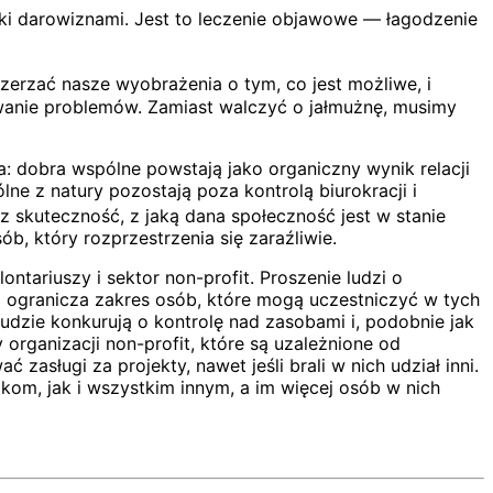
ki darowiznami. Jest to leczenie objawowe — łagodzenie
erzać nasze wyobrażenia o tym, co jest możliwe, i
ywanie problemów. Zamiast walczyć o jałmużnę, musimy
 dobra wspólne powstają jako organiczny wynik relacji
lne z natury pozostają poza kontrolą biurokracji i
z skuteczność, z jaką dana społeczność jest w stanie
b, który rozprzestrzenia się zaraźliwie.
ontariuszy i sektor non-profit. Proszenie ludzi o
 ogranicza zakres osób, które mogą uczestniczyć w tych
 ludzie konkurują o kontrolę nad zasobami i, podobnie jak
organizacji non-profit, które są uzależnione od
asługi za projekty, nawet jeśli brali w nich udział inni.
om, jak i wszystkim innym, a im więcej osób w nich