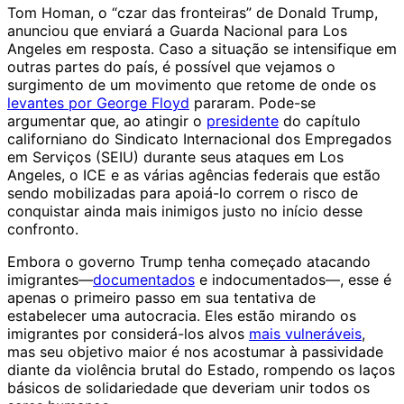
Tom Homan, o “czar das fronteiras” de Donald Trump,
anunciou que enviará a Guarda Nacional para Los
Angeles em resposta. Caso a situação se intensifique em
outras partes do país, é possível que vejamos o
surgimento de um movimento que retome de onde os
levantes por George Floyd
pararam. Pode-se
argumentar que, ao atingir o
presidente
do capítulo
californiano do Sindicato Internacional dos Empregados
em Serviços (SEIU) durante seus ataques em Los
Angeles, o ICE e as várias agências federais que estão
sendo mobilizadas para apoiá-lo correm o risco de
conquistar ainda mais inimigos justo no início desse
confronto.
Embora o governo Trump tenha começado atacando
imigrantes—
documentados
e indocumentados—, esse é
apenas o primeiro passo em sua tentativa de
estabelecer uma autocracia. Eles estão mirando os
imigrantes por considerá-los alvos
mais vulneráveis
,
mas seu objetivo maior é nos acostumar à passividade
diante da violência brutal do Estado, rompendo os laços
básicos de solidariedade que deveriam unir todos os