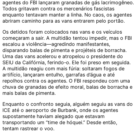
agentes do FBI lançaram granadas de gás lacrimogêneo.
Todos gritavam contra os mercenários fascistas
enquanto tentavam manter a linha. No caos, os agentes
abriram caminho para as vans entrarem pelo portão.
Os detidos foram colocados nas vans e os veículos
começaram a sair. A multidão tentou impedir, mas o FBI
escalou a violência—agredindo manifestantes,
disparando balas de pimenta e projéteis de borracha.
Uma das vans acelerou e atropelou o presidente do
SEIU da Califórnia, ferindo-o. Ele foi preso em seguida.
A multidão reagiu com mais fúria: soltaram fogos de
artifício, lançaram entulho, garrafas d’água e até
repolhos contra os agentes. O FBI respondeu com uma
chuva de granadas de efeito moral, balas de borracha e
mais balas de pimenta.
Enquanto o confronto seguia, alguém seguiu as vans do
ICE até o aeroporto de Burbank, onde os agentes
supostamente haviam alegado que estavam
transportando um “time de hóquei.” Desde então,
tentam rastrear o voo.