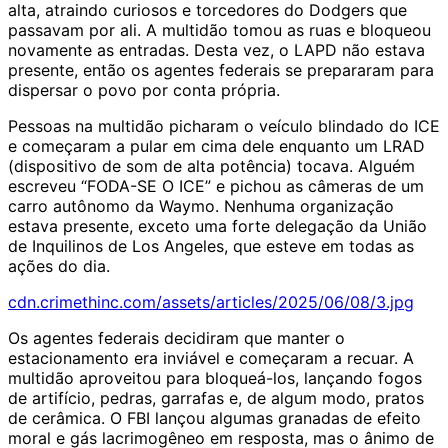
alta, atraindo curiosos e torcedores do Dodgers que
passavam por ali. A multidão tomou as ruas e bloqueou
novamente as entradas. Desta vez, o LAPD não estava
presente, então os agentes federais se prepararam para
dispersar o povo por conta própria.
Pessoas na multidão picharam o veículo blindado do ICE
e começaram a pular em cima dele enquanto um LRAD
(dispositivo de som de alta potência) tocava. Alguém
escreveu “FODA-SE O ICE” e pichou as câmeras de um
carro autônomo da Waymo. Nenhuma organização
estava presente, exceto uma forte delegação da União
de Inquilinos de Los Angeles, que esteve em todas as
ações do dia.
cdn.crimethinc.com/assets/articles/2025/06/08/3.jpg
Os agentes federais decidiram que manter o
estacionamento era inviável e começaram a recuar. A
multidão aproveitou para bloqueá-los, lançando fogos
de artifício, pedras, garrafas e, de algum modo, pratos
de cerâmica. O FBI lançou algumas granadas de efeito
moral e gás lacrimogêneo em resposta, mas o ânimo de