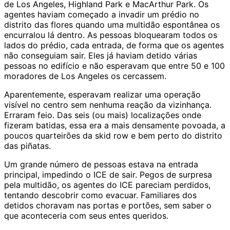
de Los Angeles, Highland Park e MacArthur Park. Os
agentes haviam começado a invadir um prédio no
distrito das flores quando uma multidão espontânea os
encurralou lá dentro. As pessoas bloquearam todos os
lados do prédio, cada entrada, de forma que os agentes
não conseguiam sair. Eles já haviam detido várias
pessoas no edifício e não esperavam que entre 50 e 100
moradores de Los Angeles os cercassem.
Aparentemente, esperavam realizar uma operação
visível no centro sem nenhuma reação da vizinhança.
Erraram feio. Das seis (ou mais) localizações onde
fizeram batidas, essa era a mais densamente povoada, a
poucos quarteirões da skid row e bem perto do distrito
das piñatas.
Um grande número de pessoas estava na entrada
principal, impedindo o ICE de sair. Pegos de surpresa
pela multidão, os agentes do ICE pareciam perdidos,
tentando descobrir como evacuar. Familiares dos
detidos choravam nas portas e portões, sem saber o
que aconteceria com seus entes queridos.