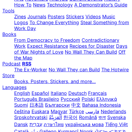
How To
News
Technology
A Demonstrator’s Guide
Tools
Zines
Journals
Posters
Stickers
Videos
Music
Logos
To Change Everything
Steal Something from
Work Day
Books
From Democracy to Freedom
Contradictionary
Work
Expect Resistance
Recipes for Disaster
Days
of War Nights of Love
No Wall They Can Build
Off
the Map
Podcast
RSS
The Ex-Worker
No Wall They can Build
The Hotwire
Store
Books, Posters, Stickers, and more…
Languages
English
Español
Italiano
Deutsch
Français
Português Brasileiro
Русский
Polski
Ελληνικά
Suomi
日本語
Български
中文
Bahasa Indonesia
čeština
Euskara
Magyar
Türkçe
فارسی
Nederlands
Srpskohrvatski
한국어
Română
বাংলা
Svenska
Dansk
עִבְרִית
ภาษาไทย
українська мова
Tiếng Việt
Català
ދިވެހި
Gallego
Kurmancî
Norsk
ᜏᜒᜃᜅ᜔ ᜆᜄᜎᜓᜄ᜔