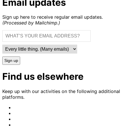
Email updates
Sign up here to receive regular email updates.
(Processed by Mailchimp.)
Sign up
Find us elsewhere
Keep up with our activities on the following additional
platforms.
CrimethInc.
on
Crimethinc.
Mastodon
on
Crimethinc.
Facebook
on
Crimethinc.