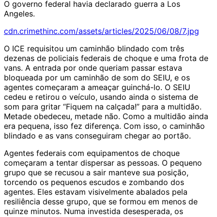
O governo federal havia declarado guerra a Los
Angeles.
cdn.crimethinc.com/assets/articles/2025/06/08/7.jpg
O ICE requisitou um caminhão blindado com três
dezenas de policiais federais de choque e uma frota de
vans. A entrada por onde queriam passar estava
bloqueada por um caminhão de som do SEIU, e os
agentes começaram a ameaçar guinchá-lo. O SEIU
cedeu e retirou o veículo, usando ainda o sistema de
som para gritar “Fiquem na calçada!” para a multidão.
Metade obedeceu, metade não. Como a multidão ainda
era pequena, isso fez diferença. Com isso, o caminhão
blindado e as vans conseguiram chegar ao portão.
Agentes federais com equipamentos de choque
começaram a tentar dispersar as pessoas. O pequeno
grupo que se recusou a sair manteve sua posição,
torcendo os pequenos escudos e zombando dos
agentes. Eles estavam visivelmente abalados pela
resiliência desse grupo, que se formou em menos de
quinze minutos. Numa investida desesperada, os