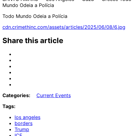
Mundo Odeia a Polícia
Todo Mundo Odeia a Polícia
cdn.crimethinc.com/assets/articles/2025/06/08/6.jpg
Share this article
Share
on
Share
Email
on
Share
Bluesky
on
Share
Mastodon
on
Share
Threads
on
Share
Facebook
on
Categories:
Current Events
Tumblr
Tags:
los angeles
borders
Trump
ICE