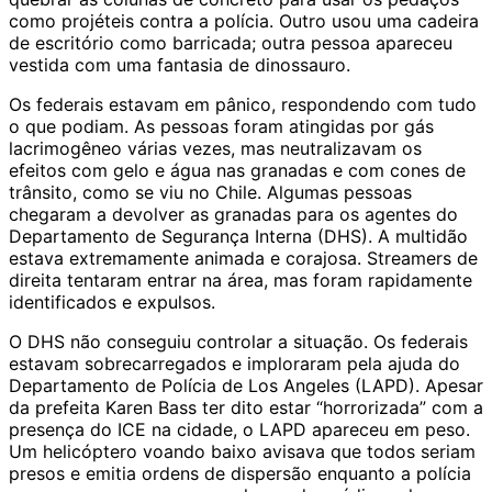
como projéteis contra a polícia. Outro usou uma cadeira
de escritório como barricada; outra pessoa apareceu
vestida com uma fantasia de dinossauro.
Os federais estavam em pânico, respondendo com tudo
o que podiam. As pessoas foram atingidas por gás
lacrimogêneo várias vezes, mas neutralizavam os
efeitos com gelo e água nas granadas e com cones de
trânsito, como se viu no Chile. Algumas pessoas
chegaram a devolver as granadas para os agentes do
Departamento de Segurança Interna (DHS). A multidão
estava extremamente animada e corajosa. Streamers de
direita tentaram entrar na área, mas foram rapidamente
identificados e expulsos.
O DHS não conseguiu controlar a situação. Os federais
estavam sobrecarregados e imploraram pela ajuda do
Departamento de Polícia de Los Angeles (LAPD). Apesar
da prefeita Karen Bass ter dito estar “horrorizada” com a
presença do ICE na cidade, o LAPD apareceu em peso.
Um helicóptero voando baixo avisava que todos seriam
presos e emitia ordens de dispersão enquanto a polícia