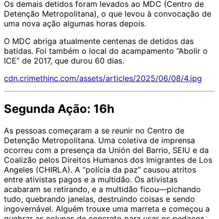
Os demais detidos foram levados ao MDC (Centro de
Detenção Metropolitana), o que levou à convocação de
uma nova ação algumas horas depois.
O MDC abriga atualmente centenas de detidos das
batidas. Foi também o local do acampamento “Abolir o
ICE” de 2017, que durou 60 dias.
cdn.crimethinc.com/assets/articles/2025/06/08/4.jpg
Segunda Ação: 16h
As pessoas começaram a se reunir no Centro de
Detenção Metropolitana. Uma coletiva de imprensa
ocorreu com a presença da Unión del Barrio, SEIU e da
Coalizão pelos Direitos Humanos dos Imigrantes de Los
Angeles (CHIRLA). A “polícia da paz” causou atritos
entre ativistas pagos e a multidão. Os ativistas
acabaram se retirando, e a multidão ficou—pichando
tudo, quebrando janelas, destruindo coisas e sendo
ingovernável. Alguém trouxe uma marreta e começou a
quebrar as colunas de concreto para usar os pedaços