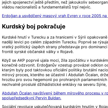
jejich spojenectví ještě předtím, než jakoukoliv sebeorgan
vládou nacionalistů a fundamentalistů trpí nejvíc.
Erdoğan a usvědčený masový vrah Evren v roce 2005 na p
Kurdský boj pokračuje
Kurdské hnutí v Turecku a za hranicemi v Sýrii opakovan
naději levici po celém západním Turecku. Poprvé se rýsuje
vratký politický úspěch strany představuje pro dominan
frontě syrské občanské války v Rojavě.
Když se AKP poprvé ujala moci, žila zpočátku v kurdském h
konečně odzvonit. Erdoğanův vzestup provázel odklon od t
kterým byly pod taktovkou oficiální politiky brutální nac
mírový proces, kterého se účastnil i Abdullah Öcalan, dr
hrozbu pro svou hegemonii po prohraných parlamentních 
nechvalně proslulé džihádistické enklávy na severu Sýrie, ab
Abdullah Öcalan navštívený během mírového procesu v 
spolupředsedkyní Pervin Buldan.
Sociální revoluce uskutečňovaná kurdským hnutím v Rojav