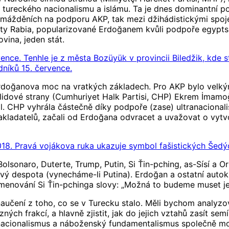
 tureckého nacionalismu a islámu. Ta je dnes dominantní po
romážděních na podporu AKP, tak mezi džihádistickými spoje
prsty Rabia, popularizované Erdoğanem kvůli podpoře egypts
ovina, jeden stát.
nce. Tenhle je z města Bozüyük v provincii Biledžik, kde
íků 15. července.
 Erdoğanova moc na vratkých základech. Pro AKP bylo velký
 lidové strany (Cumhuriyet Halk Partisi, CHP) Ekrem İmam
 CHP vyhrála částečně díky podpoře (zase) ultranacionalis
 zakladatelů, začali od Erdoğana odvracet a uvažovat o vytv
18. Pravá vojákova ruka ukazuje symbol fašistických Šedých
olsonaro, Duterte, Trump, Putin, Si Ťin-pching, as-Sísí a 
ový despota (vynecháme-li Putina). Erdoğan a ostatní autokra
menování Si Ťin-pchinga slovy: „Možná to budeme muset je
aučení z toho, co se v Turecku stalo. Měli bychom analyzov
ých frakcí, a hlavně zjistit, jak do jejich vztahů zasít semí
cionalismus a náboženský fundamentalismus společně mobil