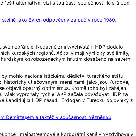
řešit alternativní vizi s tou částí společnosti, která pod
 stejně jako Evren odpovědný za puč v roce 1980.
at své nepřátele. Nedávné zmrtvýchvstání HDP dodalo
ních kurdských regionů. Ačkoliv mají vyhlídky své limity,
vno kurdským osvobozeneckým hnutím dosaženo na severní
že by mohlo nacionalistickému dědictví tureckého státu
i historicky utlačovanými menšinami, jako jsou Kurdové,
, se objevil opatrný optimismus. Kromě toho byl zahájen
ismu však vyprchaly rychle. AKP začala považovat HDP za
é kandidující HDP nasadil Erdoğan v Turecku bojovníky z
em Demirtaşem a taktéž v současnosti vězněnou
Dokonce i mainstreamové a korporátní kanály vyzdvihovaly