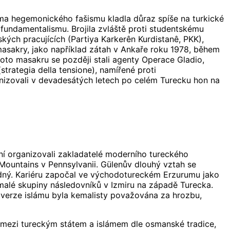
rma hegemonického fašismu kladla důraz spíše na turkické
fundamentalismu. Brojila zvláště proti studentskému
kých pracujících (Partiya Karkerên Kurdistanê, PKK),
masakry, jako například zátah v Ankaře roku 1978, během
hoto masakru se později stali agenty Operace Gladio,
strategia della tensione), namířené proti
ganizovali v devadesátých letech po celém Turecku hon na
aní organizovali zakladatelé moderního tureckého
o Mountains v Pennsylvanii. Gülenův dlouhý vztah se
idný. Kariéru započal ve východotureckém Erzurumu jako
malé skupiny následovníků v Izmiru na západě Turecka.
 verze islámu byla kemalisty považována za hrozbu,
 mezi tureckým státem a islámem dle osmanské tradice,