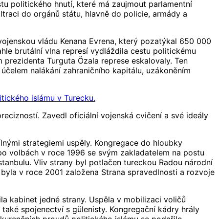
tu politického hnutí, které má zaujmout parlamentní
ltraci do orgánů státu, hlavně do policie, armády a
 vojenskou vládu Kenana Evrena, který pozatýkal 650 000
hle brutální vlna represí vydláždila cestu politickému
em prezidenta Turguta Özala represe eskalovaly. Ten
a účelem nalákání zahraničního kapitálu, uzákoněním
tického islámu v Turecku.
izností. Zavedl oficiální vojenská cvičení a své ideály
ílnými strategiemi uspěly. Kongregace do hloubky
dy po volbách v roce 1996 se svým zakladatelem na postu
stanbulu. Vliv strany byl potlačen tureckou Radou národní
 byla v roce 2001 založena Strana spravedlnosti a rozvoje
a kabinet jedné strany. Uspěla v mobilizaci voličů
 také spojenectví s gülenisty. Kongregační kádry hrály