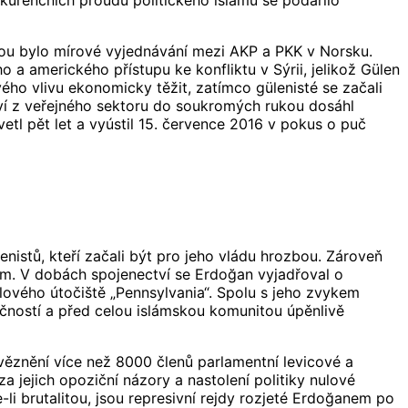
onkurenčních proudů politického islámu se podařilo
inou bylo mírové vyjednávání mezi AKP a PKK v Norsku.
a amerického přístupu ke konfliktu v Sýrii, jelikož Gülen
ho vlivu ekonomicky těžit, zatímco gülenisté se začali
tví z veřejného sektoru do soukromých rukou dosáhl
tl pět let a vyústil 15. července 2016 v pokus o puč
istů, kteří začali být pro jeho vládu hrozbou. Zároveň
ám. V dobách spojenectví se Erdoğan vyjadřoval o
lového útočiště „Pennsylvania“. Spolu s jeho zvykem
ečností a před celou islámskou komunitou úpěnlivě
ěznění více než 8000 členů parlamentní levicové a
 jejich opoziční názory a nastolení politiky nulové
li brutalitou, jsou represivní rejdy rozjeté Erdoğanem po