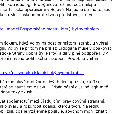
litickou ideologií Erdoğanova režimu, což nejlépe
nci Turecka operujícími v Rojavě. Na jedné straně tu jsou
kého Muslimského bratrstva a představující čtyři
 stojí model Bosporského mostu, který byl symbolem
m šokem, když volby na post primátora Istanbulu vyhrál
oğlu. Volby se přitom na příkaz Erdoğana musely opakovat
tické Strany dobra (İyi Party) a díky plné podpoře HDP.
oření nového politického uskupení. Podobné vnitřní
 vlků, levá ruka islamistický symbol rabia.
Orbán (nemluvě o ctižádostivých demagozích, kteří se
té se navzájem oslavují. Orbán básní o „silné legitimitě
dnou taky zkusit.“
at spojenectví mezi úřadujícími pravicovými stranami, i
nko sváru a rozdrobit koalici, kterou tvoří. Na jednu
izují, což je vzájemně posiluje, abychom mohli zhatit