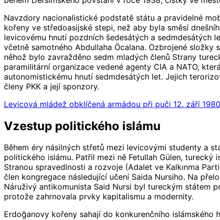
Navzdory nacionalistické podstatě státu a pravidelné mob
kořeny ve středoasijské stepi, než aby byla směsí dnešn
levicovému hnutí pozdních šedesátých a sedmdesátých let,
včetně samotného Abdullaha Öcalana. Ozbrojené složky stá
něhož bylo zavražděno sedm mladých členů Strany tureckýc
paramilitární organizace vedené agenty CIA a NATO, která b
autonomistickému hnutí sedmdesátých let. Jejich terorizov
členy PKK a její sponzory.
Levicová mládež obklíčená armádou při puči 12. září 1980
Vzestup politického islámu
Během éry násilných střetů mezi levicovými studenty a st
politického islámu. Patřil mezi ně Fetullah Gülen, turecký
Stranou spravedlnosti a rozvoje (Adalet ve Kalkınma Par
člen kongregace následující učení Saida Nursiho. Na pře
Náruživý antikomunista Said Nursi byl tureckým státem p
protože zahrnovala prvky kapitalismu a modernity.
Erdoğanovy kořeny sahají do konkurenčního islámského hn