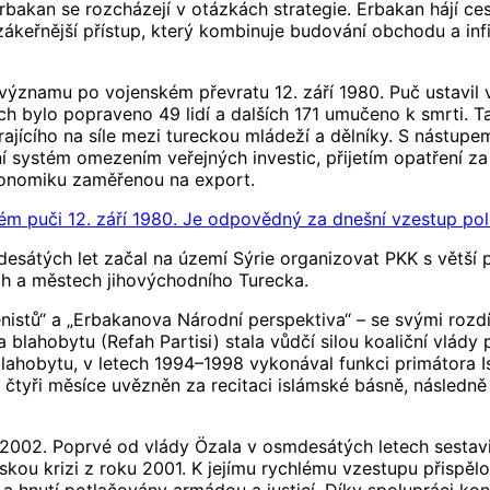
bakan se rozcházejí v otázkách strategie. Erbakan hájí ces
ákeřnější přístup, který kombinuje budování obchodu a infi
 významu po vojenském převratu 12. září 1980. Puč ustavil
ách bylo popraveno 49 lidí a dalších 171 umučeno k smrti. Ta
írajícího na síle mezi tureckou mládeží a dělníky. S nástup
í systém omezením veřejných investic, přijetím opatření z
konomiku zaměřenou na export.
m puči 12. září 1980. Je odpovědný za dnešní vzestup poli
tých let začal na území Sýrie organizovat PKK s větší prec
ch a městech jihovýchodního Turecka.
nistů“ a „Erbakanova Národní perspektiva“ – se svými rozd
na blahobytu (Refah Partisi) stala vůdčí silou koaliční vlá
blahobytu, v letech 1994–1998 vykonával funkci primátora I
 čtyři měsíce uvězněn za recitaci islámské básně, následně
 2002. Poprvé od vlády Özala v osmdesátých letech sestavil
kou krizi z roku 2001. K jejímu rychlému vzestupu přispělo