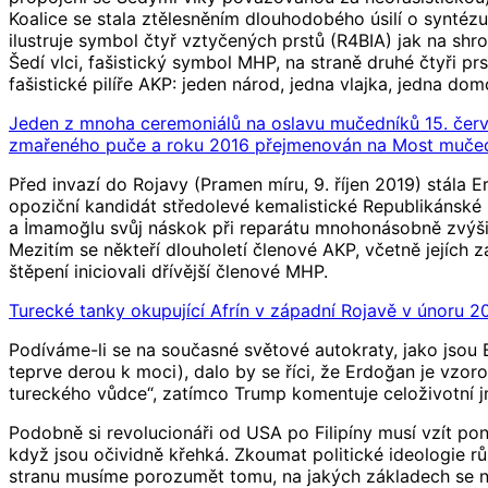
Koalice se stala ztělesněním dlouhodobého úsilí o syntézu
ilustruje symbol čtyř vztyčených prstů (R4BIA) jak na sh
Šedí vlci, fašistický symbol MHP, na straně druhé čtyři 
fašistické pilíře AKP: jeden národ, jedna vlajka, jedna dom
Jeden z mnoha ceremoniálů na oslavu mučedníků 15. červe
zmařeného puče a roku 2016 přejmenován na Most mučedn
Před invazí do Rojavy (Pramen míru, 9. říjen 2019) stála
opoziční kandidát středolevé kemalistické Republikánské
a İmamoğlu svůj náskok při reparátu mnohonásobně zvýšil.
Mezitím se někteří dlouholetí členové AKP, včetně jejích
štěpení iniciovali dřívější členové MHP.
Turecké tanky okupující Afrín v západní Rojavě v únoru 20
Podíváme-li se na současné světové autokraty, jako jsou B
teprve derou k moci), dalo by se říci, že Erdoğan je vzor
tureckého vůdce“, zatímco Trump komentuje celoživotní j
Podobně si revolucionáři od USA po Filipíny musí vzít pon
když jsou očividně křehká. Zkoumat politické ideologie různ
stranu musíme porozumět tomu, na jakých základech se na