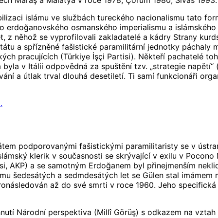
ilizaci islámu ve službách tureckého nacionalismu tato fo
ího erdoğanovského osmanského imperialismu a islámského 
 z něhož se vyprofilovali zakladatelé a kádry Strany kurds
tu a spřízněné fašistické paramilitární jednotky páchaly 
h pracujících (Türkiye İşçi Partisi). Někteří pachatelé to
yla v Itálii odpovědná za spuštění tzv. „strategie napětí“ (
ání a útlak trval dlouhá desetiletí. Ti samí funkcionáři or
.
átem podporovanými fašistickými paramilitaristy se v ústr
 islámský klerik v současnosti se skrývající v exilu v Pocon
tisi, AKP) a se samotným Erdoğanem byl přinejmenším nekl
lomu šedesátých a sedmdesátých let se Gülen stal imámem 
ronásledován až do své smrti v roce 1960. Jeho specifická
utí Národní perspektiva (Millî Görüş) s odkazem na vztah