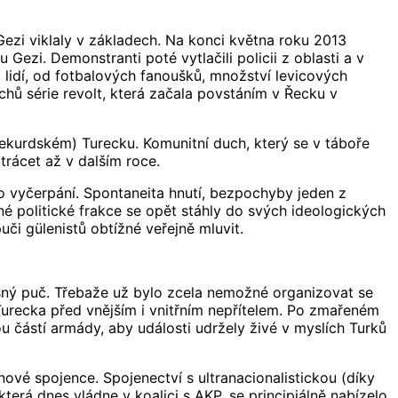
Gezi viklaly v základech. Na konci května roku 2013
Gezi. Demonstranti poté vytlačili policii z oblasti a v
íc lidí, od fotbalových fanoušků, množství levicových
chů série revolt, která začala povstáním v Řecku v
 nekurdském) Turecku. Komunitní duch, který se v táboře
ztrácet až v dalším roce.
lo vyčerpání. Spontaneita hnutí, bezpochyby jeden z
zné politické frakce se opět stáhly do svých ideologických
puči gülenistů obtížné veřejně mluvit.
šný puč. Třebaže už bylo zcela nemožné organizovat se
 Turecka před vnějším i vnitřním nepřítelem. Po zmařeném
u částí armády, aby události udržely živé v myslích Turků
nové spojence. Spojenectví s ultranacionalistickou (díky
erá dnes vládne v koalici s AKP, se principiálně nabízelo.