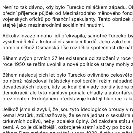
Není to tak dávno, kdy bylo Turecko miláčkem západu. Ob
přední příjemce půjček od Mezinárodního měnového fondu
vojenských oficírů po finanční spekulanty. Tento obrázek s
stejně jako mezinárodními sociálními hnutími.
Ačkoliv invaze mnoho lidí překvapila, samotné Turecko 
vysídlení Řeků a koloniální asimilaci Kurdů. Jeho založe
pomocí něhož Osmanská říše rozdělila společnost dle náb
Během svých prvních 27 let existence od založení v roce 1
roce 1950 se režim uvolnil a nové politické strany mohly
Během následujících let bylo Turecko ovlivněno celosvětov
po němž následoval fašistický neoliberální režim nápadně
devadesátých letech, kdy se koaliční vlády bortily jedna 
demokracií, ale tyto námluvy pomalu chladly a autoritářs
prezidentem Erdoğanem představuje koktejl hluboce zakoř
Jelikož jsme si zvykli, že jsou tyto ideologické proudy v 
Kemal Atatürk, zdůrazňovaly, že se má jednat o sekulární 
církevních oděvů, nebyl zdaleka úplný. Od založení státu
zemi. A co je důležitější, ozbrojené státní složky po bok
během Dersimského povstání v roce 1938, čistky ve měst