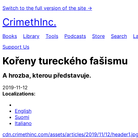
Switch to the full version of the site →
CrimethInc.
Books
Library
Tools
Podcasts
Store
Search
L
Support Us
Kořeny tureckého fašismu
A hrozba, kterou představuje.
2019-11-12
Localizations:
English
Suomi
Italiano
cdn.crimethinc.com/assets/articles/2019/11/12/header1.jp