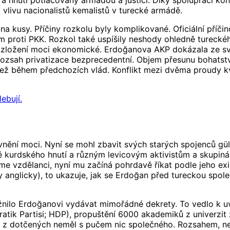
ny a hnutí potlačovány armádou a justicí. Díky spolupráci k
vlivu nacionalistů kemalistů v turecké armádě.
a kusy. Příčiny rozkolu byly komplikované. Oficiální příč
proti PKK. Rozkol také uspíšily neshody ohledně tureckého 
rozložení moci ekonomické. Erdoğanova AKP dokázala ze své
yl rozsah privatizace bezprecedentní. Objem přesunu bohats
než během předchozích vlád. Konflikt mezi dvěma proudy kve
ebují.
ění moci. Nyní se mohl zbavit svých starých spojenců gülen
ně kurdského hnutí a různým levicovým aktivistům a skupin
me vzdělanci, nyní mu začíná pohrdavě říkat podle jeho exi
dy anglicky), to ukazuje, jak se Erdoğan před tureckou spol
nilo Erdoğanovi vydávat mimořádné dekrety. To vedlo k uv
ik Partisi; HDP), propuštění 6000 akademiků z univerzit za
do z dotčených neměl s pučem nic společného. Rozsahem, ne-