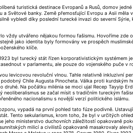
líbená turistická destinace Evropanů a Rusů, domov jedné 
 a Světové banky. Země přemosťující Evropu a Asii měla 
ilně vybledl díky poslední turecké invazi do severní Sýrie,
bylo vždy utvářeno nějakou formou fašismu. Hovoříme zde
ní, stejně jako identita byly formovány ve prospěch muslim
oženského klíče.
923 byl turecký stát řízen korporativistickým systémem jed
 zasednout v parlamentu, ale pouze do vojenského puče v r
ou levicovou revoluční vlnou. Tahle relativně inkluzivní p
 podobný Chile Augusta Pinocheta. Válka proti kurdským hnu
po druhé. Na počátku milénia se moci ujal Recep Tayyip Erd
ký neoliberalismus se začal mísit s tradičním tureckým faš
eněného nacionalismu s novější verzí politického islámu.
rozporu, vypadá na první pohled tato fúze podivně. Ustavují
stát. Tento sekularismus, krom toho, že byl v určitých ohle
 se jeho ministerstvo duchovních záležitostí opakovaně po
u sunnitských milicí a civilistů opakovaně masakrovaly ale
ech Maraş a Malatya v roce 1978, Çorum 1980, Sivas 1993.