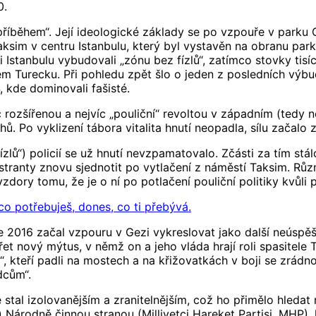
0.
příběhem“. Její ideologické základy se po vzpouře v parku 
ksim v centru Istanbulu, který byl vystavěn na obranu parku 
ci Istanbulu vybudovali „zónu bez fízlů“, zatímco stovky tis
ém Turecku. Při pohledu zpět šlo o jeden z posledních výbu
 kde dominovali fašisté.
c rozšířenou a nejvíc „pouliční“ revoltou v západním (tedy
ů. Po vyklizení tábora vitalita hnutí neopadla, sílu začalo 
zlů“) policií se už hnutí nevzpamatovalo. Zčásti za tím stá
onstranty znovu sjednotit po vytlačení z náměstí Taksim. Rů
zdory tomu, že je o ní po potlačení pouliční politiky kvůli 
o potřebuješ, dones, co ti přebývá.
e 2016 začal vzpouru v Gezi vykreslovat jako další neúspě
et nový mýtus, v němž on a jeho vláda hrají roli spasitele
, kteří padli na mostech a na křižovatkách v boji se zrádno
dcům“.
stal izolovanějším a zranitelnějším, což ho přimělo hledat 
árodně činnou stranou (Milliyetçi Hareket Partisi, MHP), kt