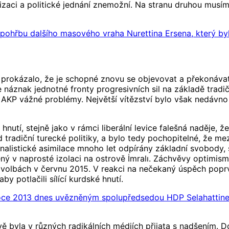
izaci a politické jednání znemožní. Na stranu druhou musíme 
ohřbu dalšího masového vraha Nurettina Ersena, který byl
ě prokázalo, že je schopné znovu se objevovat a překonáv
 náznak jednotné fronty progresivních sil na základě tradič
ci AKP vážné problémy. Největší vítězství bylo však nedá
nutí, stejně jako v rámci liberální levice falešná naděje, 
radiční turecké politiky, a bylo tedy pochopitelné, že mez
ionalistické asimilace mnoho let odpírány základní svobody
žený v naprosté izolaci na ostrově İmralı. Záchvěvy optim
volbách v červnu 2015. V reakci na nečekaný úspěch poprv
y potlačili sílící kurdské hnutí.
roce 2013 dnes uvězněným spolupředsedou HDP Selahattin
ě byla v různých radikálních médiích přijata s nadšením. 