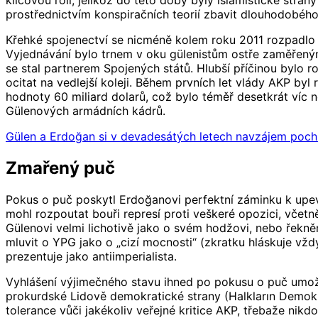
klíčovou roli, jelikož do této doby byly islamistické stra
prostřednictvím konspiračních teorií zbavit dlouhodobého 
Křehké spojenectví se nicméně kolem roku 2011 rozpadlo n
Vyjednávání bylo trnem v oku gülenistům ostře zaměřeným 
se stal partnerem Spojených států. Hlubší příčinou bylo 
ocitat na vedlejší koleji. Během prvních let vlády AKP b
hodnoty 60 miliard dolarů, což bylo téměř desetkrát víc 
Gülenových armádních kádrů.
Gülen a Erdoğan si v devadesátých letech navzájem pochl
Zmařený puč
Pokus o puč poskytl Erdoğanovi perfektní záminku k upevn
mohl rozpoutat bouři represí proti veškeré opozici, včet
Gülenovi velmi lichotivě jako o svém hodžovi, nebo řekně
mluvit o YPG jako o „cizí mocnosti“ (zkratku hláskuje vž
prezentuje jako antiimperialista.
Vyhlášení výjimečného stavu ihned po pokusu o puč umož
prokurdské Lidově demokratické strany (Halkların Demokrat
tolerance vůči jakékoliv veřejné kritice AKP, třebaže nik