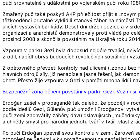
puči srovnatelné s událostmi po vojenském puči roku 198
Zmařený puč také poskytl AKP příležitost přijít s „novým 
těžkooděnci brutálně vyklidili stanový tábor na náměstí Ta
ulicích vystavěli barikády. Deset dní drželi pozice a v srd
organizací a anarchistů demonstrovaly proti vládě po cel
prosinci 2008 a skončila povstáním na Ukrajině roku 2014,
Vzpoura v parku Gezi byla doposud nejdéle trvající, nejví
zrodil, nabídl obrys budoucích revolučních sociálních vztah
Z opětovného převzetí kontroly nad ulicemi („zónou bez fí
hlavních zdrojů síly, již nenabízela jasné řešení, jak dem
ghett. Přesto žije vzpoura v Gezi v paměti mnoha lidí i nav
Bezpeněžní zóna během povstání v parku Gezi. Vezmi si, c
Erdoğan zašel v propagandě tak daleko, že později v roc
podle ideálů Gezi, Gülenův puč umožnil Erdoğanovi vytvář
puči zemi zachvátily záběry davů oslavujících „mučedníky“
a uhnětly smysl pro národní jednotu tváří v tvář „vlastizrá
Po puči Erdoğan upevnil svou kontrolu v zemi. Zároveň se 
propojení se Šedými vlky považovanou za neofašistickou) N