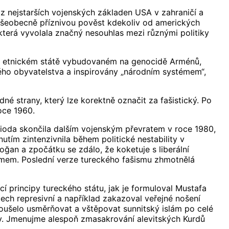
z nejstarších vojenských základen USA v zahraničí a
všeobecně příznivou pověst kdekoliv od amerických
 která vyvolala značný nesouhlas mezi různými politiky
 o etnickém státě vybudovaném na genocidě Arménů,
ského obyvatelstva a inspirovány „národním systémem“,
né strany, který lze korektně označit za fašistický. Po
oce 1960.
erioda skončila dalším vojenským převratem v roce 1980,
tím zintenzivnila během politické nestability v
oğan a zpočátku se zdálo, že koketuje s liberální
ismem. Poslední verze tureckého fašismu zhmotnělá
cí principy tureckého státu, jak je formuloval Mustafa
dech represivní a například zakazoval veřejné nošení
koušelo usměrňovat a vštěpovat sunnitský islám po celé
vity. Jmenujme alespoň zmasakrování alevitských Kurdů