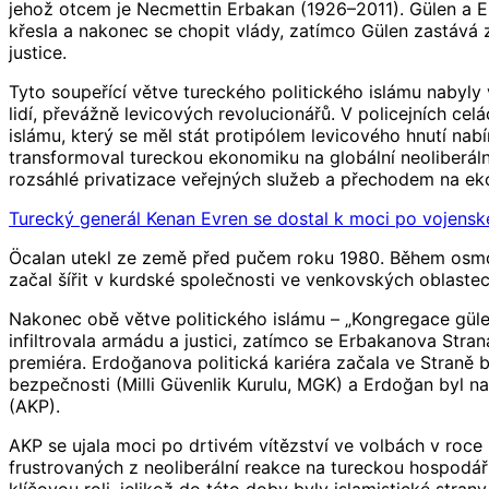
jehož otcem je Necmettin Erbakan (1926–2011). Gülen a Er
křesla a nakonec se chopit vlády, zatímco Gülen zastává z
justice.
Tyto soupeřící větve tureckého politického islámu nabyly
lidí, převážně levicových revolucionářů. V policejních cel
islámu, který se měl stát protipólem levicového hnutí nab
transformoval tureckou ekonomiku na globální neoliberáln
rozsáhlé privatizace veřejných služeb a přechodem na e
Turecký generál Kenan Evren se dostal k moci po vojenské
Öcalan utekl ze země před pučem roku 1980. Během osmdesá
začal šířit v kurdské společnosti ve venkovských oblaste
Nakonec obě větve politického islámu – „Kongregace güle
infiltrovala armádu a justici, zatímco se Erbakanova Stra
premiéra. Erdoğanova politická kariéra začala ve Straně 
bezpečnosti (Milli Güvenlik Kurulu, MGK) a Erdoğan byl na
(AKP).
AKP se ujala moci po drtivém vítězství ve volbách v roce
frustrovaných z neoliberální reakce na tureckou hospodářs