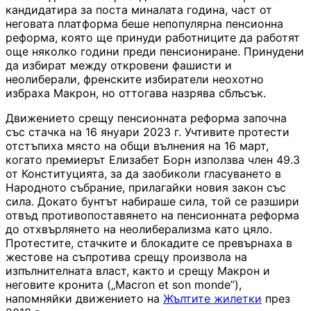
кандидатира за поста миналата година, част от
неговата платформа беше непопулярна пенсионна
реформа, която ще принуди работниците да работят
още няколко години преди пенсиониране. Принудени
да избират между откровени фашисти и
неолиберали, френските избиратели неохотно
избраха Макрон, но оттогава назрява сблъсък.
Движението срещу пенсионната реформа започна
със стачка на 16 януари 2023 г. Учтивите протести
отстъпиха място на общи вълнения на 16 март,
когато премиерът Елизабет Борн използва член 49.3
от Конституцията, за да заобиколи гласуването в
Народното събрание, прилагайки новия закон със
сила. Докато бунтът набираше сила, той се разшири
отвъд противопоставянето на пенсионната реформа
до отхвърлянето на неолиберализма като цяло.
Протестите, стачките и блокадите се превърнаха в
жестове на съпротива срещу произвола на
изпълнителната власт, както и срещу Макрон и
неговите кронита („Macron et son monde”),
напомняйки движението на
Жълтите жилетки
през