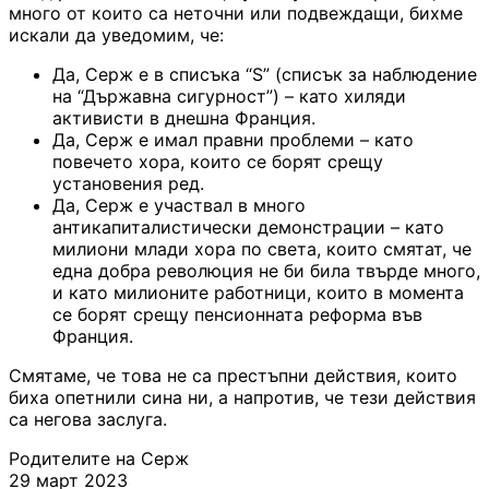
много от които са неточни или подвеждащи, бихме
искали да уведомим, че:
Да, Серж е в списъка “S” (списък за наблюдение
на “Държавна сигурност”) – като хиляди
активисти в днешна Франция.
Да, Серж е имал правни проблеми – като
повечето хора, които се борят срещу
установения ред.
Да, Серж е участвал в много
антикапиталистически демонстрации – като
милиони млади хора по света, които смятат, че
една добра революция не би била твърде много,
и като милионите работници, които в момента
се борят срещу пенсионната реформа във
Франция.
Смятаме, че това не са престъпни действия, които
биха опетнили сина ни, а напротив, че тези действия
са негова заслуга.
Родителите на Серж
29 март 2023