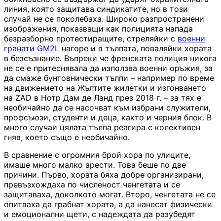
линия, която защитава синдикатите, но в този
случай не се поколебаха. Широко разпространени
изображения, показващи как полицията напада
безразборно протестиращите, стреляйки с
военни
гранати GM2L
нагоре и в тълпата, поваляйки хората
в безсъзнание. Въпреки че френската полиция никога
не се е притеснявала да използва военни оръжия, за
да смаже бунтовнически тълпи – например по време
на движението на Жълтите жилетки и изгонването
на ZAD в Нотр Дам де Ланд през 2018 г. – за тях е
необичайно да се насочват към избрани служители,
профсъюзи, студенти и деца, както и черния блок. В
много случаи цялата тълпа реагира с колективен
гняв, което също е необичайно.
В сравнение с огромния брой хора по улиците,
имаше много малко арести. Това беше по две
причини. Първо, хората бяха добре организирани,
превъзхождаха по численост ченгетата и се
защитаваха, доколкото могат. Второ, ченгетата не се
опитваха да грабнат хората, а да нанесат физически
и емоционални щети, с надеждата да разубедят