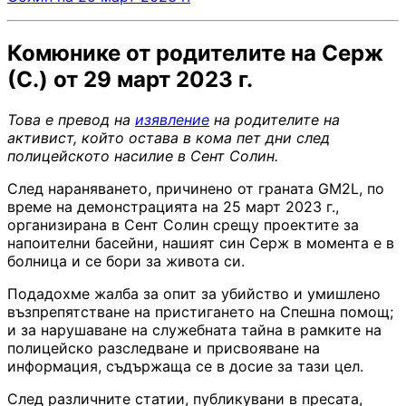
Комюнике от родителите на Серж
(С.) от 29 март 2023 г.
Това е превод на
изявление
на родителите на
активист, който остава в кома пет дни след
полицейското насилие в Сент Солин.
След нараняването, причинено от граната GM2L, по
време на демонстрацията на 25 март 2023 г.,
организирана в Сент Солин срещу проектите за
напоителни басейни, нашият син Серж в момента е в
болница и се бори за живота си.
Подадохме жалба за опит за убийство и умишлено
възпрепятстване на пристигането на Спешна помощ;
и за нарушаване на служебната тайна в рамките на
полицейско разследване и присвояване на
информация, съдържаща се в досие за тази цел.
След различните статии, публикувани в пресата,