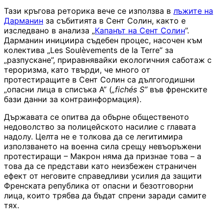
Тази кръгова реторика вече се използва в
лъжите на
Дарманин
за събитията в Сент Солин, както е
изследвано в анализа „
Капанът на Сент Солин
”.
Дарманин инициира съдебен процес, насочен към
колектива „Les Soulèvements de la Terre” за
„разпускане”, приравнявайки екологичния саботаж с
тероризма, като твърди, че много от
протестиращите в Сент Солин са дългогодишни
„опасни лица в списъка A” (
„fichés S”
във френските
бази данни за контраинформация).
Държавата се опитва да обърне общественото
недоволство за полицейското насилие с главата
надолу. Целта не е толкова да се легитимира
използването на военна сила срещу невъоръжени
протестиращи – Макрон няма да признае това – а
това да се представи като неизбежен страничен
ефект от неговите справедливи усилия да защити
Френската република от опасни и безотговорни
лица, които трябва да бъдат спрени заради самите
тях.