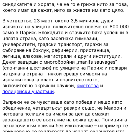
синдикатите и хората, че не го е грижа нито за това,
което имат да кажат, нито за живота им като цяло.
В четвъртък, 23 март, около 3,5 милиона души
излязоха на улицата, включително повече от 800 000
само в Париж. Блокадите и стачките бяха успешни в
цялата страна, като засегнаха гимназии,
университети, градски транспорт, гаражи за
събиране на боклук, рафинерии, пристанища,
летища, влакове, магистрали и други институции.
Денят завърши с многобройни „manifs sauvages”
(спонтанни шествия) по улиците на Париж и пожари
из цялата страна – някои срещу символи на
изпълнителната власт и правителството,
включително окръжни служби,
кметства
и
полицейски участъци
.
Въпреки че се чувстваше като победа и нещо като
обединение, четвъртъкът разкри също, че Макрон и
неговата полиция са имали за цел да смажат
зараждащото се въстание на всяка цена. Полицията
се насочи към всички без изключение – например те
обикновено се въздържат да ударят охранителната