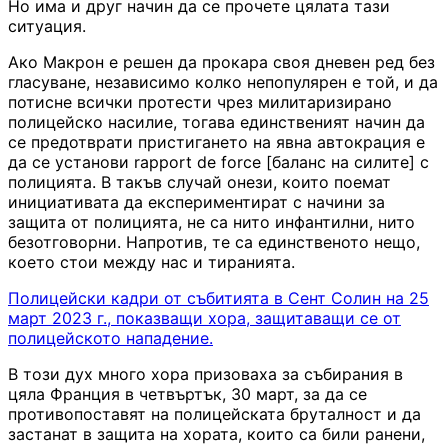
Но има и друг начин да се прочете цялата тази
ситуация.
Ако Макрон е решен да прокара своя дневен ред без
гласуване, независимо колко непопулярен е той, и да
потисне всички протести чрез милитаризирано
полицейско насилие, тогава единственият начин да
се предотврати пристигането на явна автокрация е
да се установи rapport de force [баланс на силите] с
полицията. В такъв случай онези, които поемат
инициативата да експериментират с начини за
защита от полицията, не са нито инфантилни, нито
безотговорни. Напротив, те са единственото нещо,
което стои между нас и тиранията.
Полицейски кадри от събитията в Сент Солин на 25
март 2023 г., показващи хора, защитаващи се от
полицейското нападение.
В този дух много хора призоваха за събирания в
цяла Франция в четвъртък, 30 март, за да се
противопоставят на полицейската бруталност и да
застанат в защита на хората, които са били ранени,