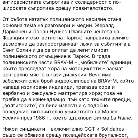
антирасистката съпротива и солидарност с по-
широката съпротива срещу правителството.
От събота нататък полицейското насилие стана
основна тема на разговори и медии. Жералд
Дарманен и Лоран Нуньес (главните ченгета на
Франция и съответно на Париж) направиха всичко
възможно да разпространяват лъжи за събитията в
Сент Солин и да се опитат да легитимират
полицейското отмъщение в Париж. В града
полицейските части BRAV-M – „мобилните” единици,
които преследват хора на мотоциклети – заемат
централно място в тази дискусия. Вече има
забележителен брой видеоклипове на BRAV-M, който
напада изолирани индивиди, прегазва хора и
вербално и сексуално малтретира хора; това не
трябва да е изненадващо, тъй като техните предци,
„волтигерите”, са били известни с подобно
поведение, включително убийството на Малек
Усекин през 1986 г., което вдъхнови филма
La Haine
.
Някои синдикати – включително CGT и Solidaires –
също се обявиха срещу полицейската бруталност,