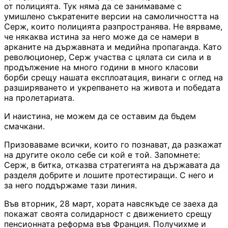
от полицията. Тук няма да се занимаваме с
умишлено съкратените версии на самоличността на
Серж, които полицията разпространява. Не вярваме,
че някаква истина за него може да се намери в
арканите на държавната и медийна пропаганда. Като
революционер, Серж участва с цялата си сила и в
продължение на много години в много класови
борби срещу нашата експлоатация, винаги с оглед на
разширяването и укрепването на живота и победата
на пролетариата.
И наистина, не можем да се оставим да бъдем
смачкани.
Призоваваме всички, които го познават, да разкажат
на другите около себе си кой е той. Запомнете:
Серж, в битка, отказва стратегията на държавата да
разделя добрите и лошите протестиращи. С него и
за него поддържаме тази линия.
Във вторник, 28 март, хората навсякъде се заеха да
покажат своята солидарност с движението срещу
пенсионната реформа във Франция. Получихме и