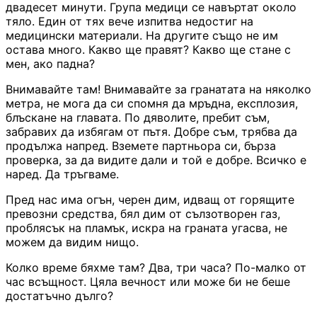
двадесет минути. Група медици се навъртат около
тяло. Един от тях вече изпитва недостиг на
медицински материали. На другите също не им
остава много. Какво ще правят? Какво ще стане с
мен, ако падна?
Внимавайте там! Внимавайте за гранатата на няколко
метра, не мога да си спомня да мръдна, експлозия,
блъскане на главата. По дяволите, пребит съм,
забравих да избягам от пътя. Добре съм, трябва да
продължа напред. Вземете партньора си, бърза
проверка, за да видите дали и той е добре. Всичко е
наред. Да тръгваме.
Пред нас има огън, черен дим, идващ от горящите
превозни средства, бял дим от сълзотворен газ,
проблясък на пламък, искра на граната угасва, не
можем да видим нищо.
Колко време бяхме там? Два, три часа? По-малко от
час всъщност. Цяла вечност или може би не беше
достатъчно дълго?