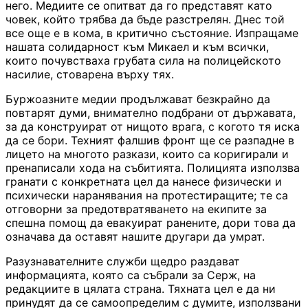
него. Медиите се опитват да го представят като
човек, който трябва да бъде разстрелян. Днес той
все още е в кома, в критично състояние. Изпращаме
нашата солидарност към Микаел и към всички,
които почувстваха грубата сила на полицейското
насилие, стоварена върху тях.
Буржоазните медии продължават безкрайно да
повтарят думи, внимателно подбрани от държавата,
за да конструират от нищото врага, с когото тя иска
да се бори. Техният фалшив фронт ще се разпадне в
лицето на многото разкази, които са коригирали и
пренаписали хода на събитията. Полицията използва
гранати с конкретната цел да нанесе физически и
психически наранявания на протестиращите; те са
отговорни за предотвратяването на екипите за
спешна помощ да евакуират ранените, дори това да
означава да оставят нашите другари да умрат.
Разузнавателните служби щедро раздават
информацията, която са събрали за Серж, на
редакциите в цялата страна. Тяхната цел е да ни
принудят да се самоопределим с думите, използвани