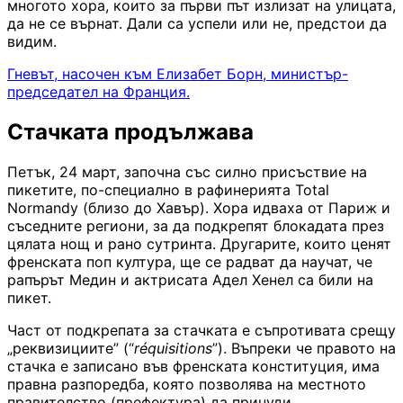
многото хора, които за първи път излизат на улицата,
да не се върнат. Дали са успели или не, предстои да
видим.
Гневът, насочен към Елизабет Борн, министър-
председател на Франция.
Стачката продължава
Петък, 24 март, започна със силно присъствие на
пикетите, по-специално в рафинерията Total
Normandy (близо до Хавър). Хора идваха от Париж и
съседните региони, за да подкрепят блокадата през
цялата нощ и рано сутринта. Другарите, които ценят
френската поп култура, ще се радват да научат, че
рапърът Медин и актрисата Адел Хенел са били на
пикет.
Част от подкрепата за стачката е съпротивата срещу
„реквизициите” (“
réquisitions
”). Въпреки че правото на
стачка е записано във френската конституция, има
правна разпоредба, която позволява на местното
правителство (префектура) да принуди