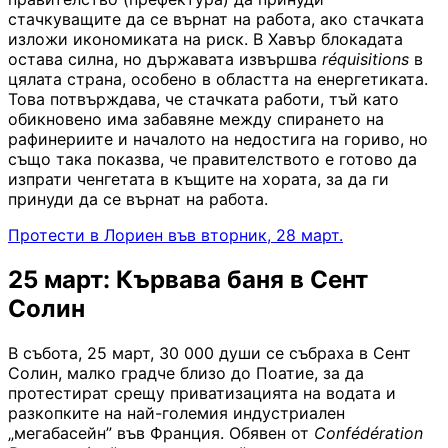
стачкуващите да се върнат на работа, ако стачката
изложи икономиката на риск. В Хавър блокадата
остава силна, но държавата извършва
réquisitions
в
цялата страна, особено в областта на енергетиката.
Това потвърждава, че стачката работи, тъй като
обикновено има забавяне между спирането на
рафинериите и началото на недостига на гориво, но
също така показва, че правителството е готово да
изпрати ченгетата в къщите на хората, за да ги
принуди да се върнат на работа.
Протести в Лориен във вторник, 28 март.
25 март: Кървава баня в Сент
Солин
В събота, 25 март, 30 000 души се събраха в Сент
Солин, малко градче близо до Поатие, за да
протестират срещу приватизацията на водата и
разкопките на най-големия индустриален
„мегабасейн” във Франция. Обявен от
Confédération