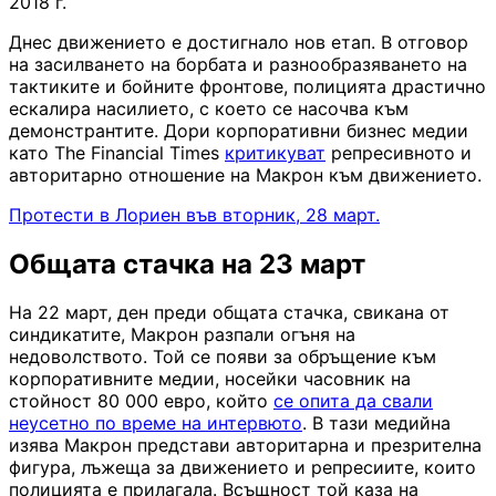
2018 г.
Днес движението е достигнало нов етап. В отговор
на засилването на борбата и разнообразяването на
тактиките и бойните фронтове, полицията драстично
ескалира насилието, с което се насочва към
демонстрантите. Дори корпоративни бизнес медии
като The Financial Times
критикуват
репресивното и
авторитарно отношение на Макрон към движението.
Протести в Лориен във вторник, 28 март.
Общата стачка на 23 март
На 22 март, ден преди общата стачка, свикана от
синдикатите, Макрон разпали огъня на
недоволството. Той се появи за обръщение към
корпоративните медии, носейки часовник на
стойност 80 000 евро, който
се опита да свали
неусетно по време на интервюто
. В тази медийна
изява Макрон представи авторитарна и презрителна
фигура, лъжеща за движението и репресиите, които
полицията е прилагала. Всъщност той каза на