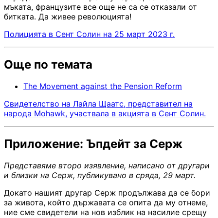
мъката, французите все още не са се отказали от
битката. Да живее революцията!
Полицията в Сент Солин на 25 март 2023 г.
Още по темата
The Movement against the Pension Reform
Свидетелство на Лайла Щаатс, представител на
народа Mohawk, участвала в акцията в Сент Солин.
Приложение: Ъпдейт за Серж
Представяме второ изявление, написано от другари
и близки на Серж, публикувано в сряда, 29 март.
Докато нашият другар Серж продължава да се бори
за живота, който държавата се опита да му отнеме,
ние сме свидетели на нов изблик на насилие срещу