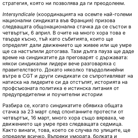
стратегия, която ни позволява да ги преодолеем.
Intersyndicale
(координацията на осемте най-големи
национални синдиката във Франция) призова
следващата общонационална стачка да се състои в
четвъртък, 6 април. В очите на много хора това е
твърде късно, тъй като събитията, които ще
определят дали движението ще живее или ще умре
ще са настъпили дотогава. Тази дълга пауза ще даде
време на синдикатите да преговарят с държавата:
някои синдикални лидери вече разговаряха с
правителството. Докато няколко твърдолинейни
вътре в CGT и други синдикати се съпротивляват на
натиска на лидерите си да отстъпят, историята на
профсъюзната политика е истинска литания от
предупредителни и поучителни истории
Разбира се, когато синдикатите обявиха общата
стачка за 23 март след спонтанните протести от
четвъртък, 16 март, много хора също вярваха, че
движението ще умре през следващата седмица.
Както винаги, това, което се случва по улиците, ще
определи всичко. Въпреки умората, болката и