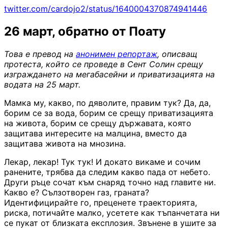
twitter.com/cardojo2/status/1640004370874941446
26 март, обратно от Поату
Това е превод на
анонимен репортаж
, описващ
протеста, който се проведе в Сент Солин срещу
изграждането на мегабасейни и приватизацията на
водата на 25 март.
Мамка му, какво, по дяволите, правим тук? Да, да,
борим се за вода, борим се срещу приватизацията
на живота, борим се срещу държавата, която
защитава интересите на малцина, вместо да
защитава живота на мнозина.
Лекар, лекар! Тук тук! И докато викаме и сочим
ранените, трябва да следим какво пада от небето.
Други ръце сочат към снаряд точно над главите ни.
Какво е? Сълзотворен газ, граната?
Идентифицирайте го, преценете траекторията,
риска, потичайте малко, усетете как тъпанчетата ни
се пукат от близката експлозия. Звънене в ушите за