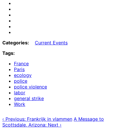
Share
on
Share
Email
on
Share
Bluesky
on
Share
Mastodon
on
Share
Threads
on
Share
Facebook
on
Categories:
Current Events
Tumblr
Tags:
France
Paris
ecology
police
police violence
labor
general strike
Work
‹ Previous: Frankrijk in vlammen
A Message to
Scottsdale, Arizona: Next ›