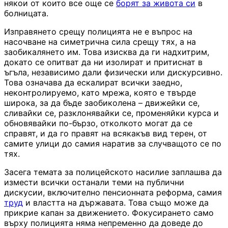
някои от които все още се
борят за живота си
в
болницата.
Изправянето срещу полицията не е въпрос на
насочване на симетрична сила срещу тях, а на
заобикалянето им. Това изисква да ги надхитрим,
докато се опитват да ни изолират и притиснат в
ъгъла, независимо дали физически или дискурсивно.
Това означава да ескалират всички заедно,
неконтролируемо, като мрежа, която е твърде
широка, за да бъде заобиколена – движейки се,
сливайки се, разклонявайки се, променяйки курса и
обновявайки по-бързо, отколкото могат да се
справят, и да го правят на всякакъв вид терен, от
самите улици до самия наратив за случващото се по
тях.
Засега темата за полицейското насилие заплашва да
измести всички останали теми на публични
дискусии, включително пенсионната реформа, самия
труд
и властта на държавата. Това също може да
прикрие капан за движението. Фокусирането само
върху полицията няма непременно да доведе до