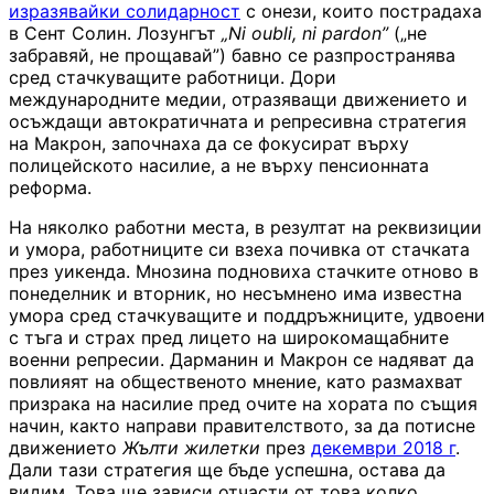
изразявайки солидарност
с онези, които пострадаха
в Сент Солин. Лозунгът
„Ni oubli, ni pardon”
(„не
забравяй, не прощавай”) бавно се разпространява
сред стачкуващите работници. Дори
международните медии, отразяващи движението и
осъждащи автократичната и репресивна стратегия
на Макрон, започнаха да се фокусират върху
полицейското насилие, а не върху пенсионната
реформа.
На няколко работни места, в резултат на реквизиции
и умора, работниците си взеха почивка от стачката
през уикенда. Мнозина подновиха стачките отново в
понеделник и вторник, но несъмнено има известна
умора сред стачкуващите и поддръжниците, удвоени
с тъга и страх пред лицето на широкомащабните
военни репресии. Дарманин и Макрон се надяват да
повлияят на общественото мнение, като размахват
призрака на насилие пред очите на хората по същия
начин, както направи правителството, за да потисне
движението
Жълти жилетки
през
декември 2018 г
.
Дали тази стратегия ще бъде успешна, остава да
видим. Това ще зависи отчасти от това колко