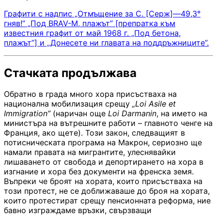
Графити с надпис „Отмъщение за С. [Серж]—49,3°
гняв!” „Под BRAV-M, плажът” [препратка към
известния графит от май 1968 г. „Под бетона,
плажът”] и „Донесете ни главата на поддръжниците”.
Стачката продължава
Обратно в града много хора присъстваха на
национална мобилизация срещу
„Loi Asile et
Immigration”
(наричан още
Loi Darmanin
, на името на
министъра на вътрешните работи – главното ченге на
Франция, ако щете). Този закон, следващият в
потисническата програма на Макрон, сериозно ще
намали правата на мигрантите, улеснявайки
лишаването от свобода и депортирането на хора в
изгнание и хора без документи на френска земя.
Въпреки че броят на хората, които присъстваха на
този протест, не се доближаваше до броя на хората,
които протестират срещу пенсионната реформа, ние
бавно изграждаме връзки, свързващи