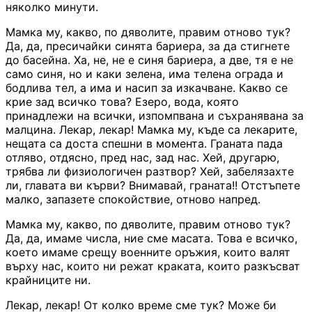
няколко минути.
Мамка му, какво, по дяволите, правим отново тук?
Да, да, пресичайки синята бариера, за да стигнете
до басейна. Ха, не, не е синя бариера, а две, тя е не
само синя, но и каки зелена, има телена ограда и
бодлива тел, а има и насип за изкачване. Какво се
крие зад всичко това? Езеро, вода, която
принадлежи на всички, изпомпвана и съхранявана за
малцина. Лекар, лекар! Мамка му, къде са лекарите,
нещата са доста спешни в момента. Граната пада
отляво, отдясно, пред нас, зад нас. Хей, другарю,
трябва ли физиологичен разтвор? Хей, забелязахте
ли, главата ви кърви? Внимавай, граната!! Отстъпете
малко, запазете спокойствие, отново напред.
Мамка му, какво, по дяволите, правим отново тук?
Да, да, имаме числа, ние сме масата. Това е всичко,
което имаме срещу военните оръжия, които валят
върху нас, които ни режат краката, които разкъсват
крайниците ни.
Лекар, лекар! От колко време сме тук? Може би