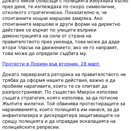
Докато някои сблъсъци с полицията избухнаха късно
през деня, те изглеждаха по-скоро символични,
отколкото стратегически. Показателно е, че
спонтанните нощни маршове замряха. Ако
спонтанните маршове и други форми на директно
действие се върнат по улиците въпреки
демонстрацията на сила от страна на
правителството през уикенда, това може да даде
втори тласък на движението; ако не го направят,
това може да определи съдбата му.
Протести в Лориен във вторник, 28 март.
Докато перверзната реторика на правителството не
трябва да оформя нашите действия, важно е да
пробием наративите, които те се опитват да
разпространяват. По същество Макрон използва
същата стратегия, която използва, за да потисне
Жълтите жилетки. Той обвинява протестиращите за
нараняванията, които полицията им нанася, за да
инфантилизира и дискредитира защитаващите се
срещу полицията и да оправдае ескалацията на
полицейските репресии.