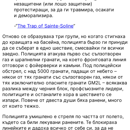
незащитени (или лошо защитени)
протестиращи, за да ги травмира, осакати
и деморализира.
-“
The Trap of Sainte-Soline
”
Отново се образуваха три групи, но когато стигнаха
до краищата на басейна, полицията бързо ги принуди
да се съберат в едно шествие, смесвайки ги всички
заедно. Полицията атакува първо със сълзотворен
газ и шрапнелни гранати, на което фронтовата линия
отговори с фойерверки и камъни. Под полицейски
обстрел, с над 5000 гранати, падащи от небето –
някои от тях гранати със сълзотворен газ, някои от
тях изключително опасните гранати GM2L – всякаква
разлика между черния блок, профсъюзните лидери,
политиците и останалите хора в шествието се
изпари. Повече от двеста души бяха ранени, много
от които тежко.
Полицията умишлено е стреля по частта от полето,
където са били лекувани ранените. Те блокираха
линейките и дадоха всичко от себе си, за да не