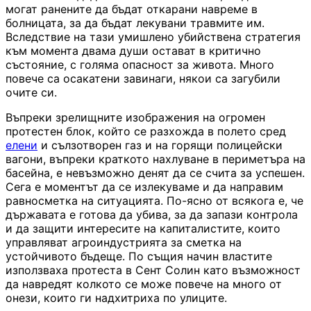
могат ранените да бъдат откарани навреме в
болницата, за да бъдат лекувани травмите им.
Вследствие на тази умишлено убийствена стратегия
към момента двама души остават в критично
състояние, с голяма опасност за живота. Много
повече са осакатени завинаги, някои са загубили
очите си.
Въпреки зрелищните изображения на огромен
протестен блок, който се разхожда в полето сред
елени
и сълзотворен газ и на горящи полицейски
вагони, въпреки краткото нахлуване в периметъра на
басейна, е невъзможно денят да се счита за успешен.
Сега е моментът да се излекуваме и да направим
равносметка на ситуацията. По-ясно от всякога е, че
държавата е готова да убива, за да запази контрола
и да защити интересите на капиталистите, които
управляват агроиндустрията за сметка на
устойчивото бъдеще. По същия начин властите
използваха протеста в Сент Солин като възможност
да навредят колкото се може повече на много от
онези, които ги надхитриха по улиците.