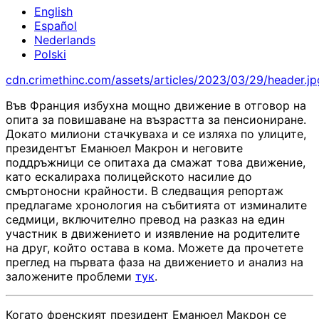
English
Español
Nederlands
Polski
cdn.crimethinc.com/assets/articles/2023/03/29/header.jp
Във Франция избухна мощно движение в отговор на
опита за повишаване на възрастта за пенсиониране.
Докато милиони стачкуваха и се изляха по улиците,
президентът Еманюел Макрон и неговите
поддръжници се опитаха да смажат това движение,
като ескалираха полицейското насилие до
смъртоносни крайности. В следващия репортаж
предлагаме хронология на събитията от изминалите
седмици, включително превод на разказ на един
участник в движението и изявление на родителите
на друг, който остава в кома. Можете да прочетете
преглед на първата фаза на движението и анализ на
заложените проблеми
тук
.
Когато френският президент Еманюел Макрон се