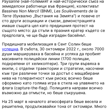
Paysanne
(най-големият и най-исторически съюз на
земеделски работници във Франция), колективът
Bassines Non Merci!
(BNM),
Les Soulèvements de la
Terre
(буквално „Въстания на Земята”) и повече от
сто други асоциации и съюзи, демонстрацията
имаше същата цел като предишния протест на
същото място: да стъпи в празния кратер където се
предполага, че ще бъде изграден басейнът.
Предишната мобилизация в Сент Солин беше
успешна
. В събота, 30 октомври 2022 г., около 7000
души маршируваха в басейна и успяха да пробият
масивните полицейски линии (1700 полицаи,
подкрепени от хеликоптери). Три групи вървяха в
екипи, с отделни траектории и стратегии, насочени
към три различни точки за достъп с мащабирани
нива на толерантност към риска; всичко беше
оформено като голяма игра в стила на улавянето на
флага (capture-the-flag). Полицията направи всичко
възможно да отмъсти, но беше съкрушена.
На 25 март в началото атмосферата беше весела и
решителна, продължавайки тона от октомври. Много