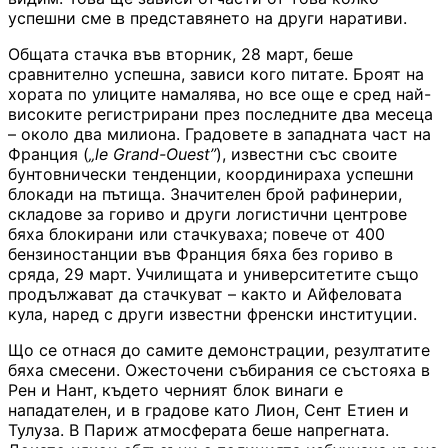
успешни сме в представянето на други наративи.
Общата стачка във вторник, 28 март, беше
сравнително успешна, зависи кого питате. Броят на
хората по улиците намалява, но все още е сред най-
високите регистрирани през последните два месеца
– около два милиона. Градовете в западната част на
Франция (
„le Grand-Ouest”
), известни със своите
бунтовнически тенденции, координираха успешни
блокади на пътища. Значителен брой рафинерии,
складове за гориво и други логистични центрове
бяха блокирани или стачкуваха; повече от 400
бензиностанции във Франция бяха без гориво в
сряда, 29 март. Училищата и университетите също
продължават да стачкуват – както и Айфеловата
кула, наред с други известни френски институции.
Що се отнася до самите демонстрации, резултатите
бяха смесени. Ожесточени събирания се състояха в
Рен и Нант, където черният блок винаги е
нападателен, и в градове като Лион, Сент Етиен и
Тулуза. В Париж атмосферата беше напрегната.