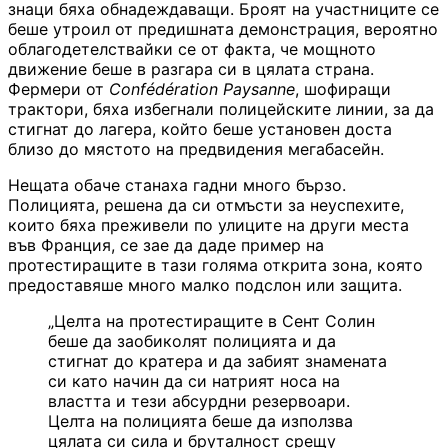
знаци бяха обнадеждаващи. Броят на участниците се
беше утроил от предишната демонстрация, вероятно
облагодетелствайки се от факта, че мощното
движение беше в разгара си в цялата страна.
Фермери от
Confédération Paysanne
, шофиращи
трактори, бяха избегнали полицейските линии, за да
стигнат до лагера, който беше установен доста
близо до мястото на предвидения мегабасейн.
Нещата обаче станаха гадни много бързо.
Полицията, решена да си отмъсти за неуспехите,
които бяха преживели по улиците на други места
във Франция, се зае да даде пример на
протестиращите в тази голяма открита зона, която
предоставяше много малко подслон или защита.
„Целта на протестиращите в Сент Солин
беше да заобиколят полицията и да
стигнат до кратера и да забият знамената
си като начин да си натрият носа на
властта и тези абсурдни резервоари.
Целта на полицията беше да използва
цялата си сила и бруталност срещу