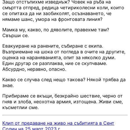
Защо отстъпихме изведнъж? Човек на ръба на
смъртта отпред, редица четириколесни коли, които
се опитаха да ни заобиколят, осъзнаването, че
нямаме шанс, умора на фронтовата линия?
Мамка му, какво, по дяволите, правехме там?
Свърши се.
Евакуиране на ранените, събиране с екипа.
Възприемане на шока от погледа в очите на другите,
оценка на нараняванията, опит за няколко думи.
Един другар се разплаква, ние се скупчваме.
Абсурдно, неравно, опасно.
Какво се случва след нещо такова? Някой трябва да
знае.
Прибираме се вкъщи, безкрайно шествие, черно от
гняв и злоба, неохотна армия, изтощена. Живи сме,
късметлии сме.
Клип от предаване на живо на събитията в Сент
Солин на 25 март 2023 г.