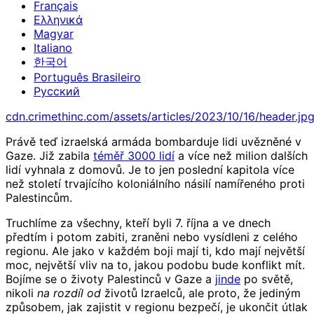
Français
Ελληνικά
Magyar
Italiano
한국어
Português Brasileiro
Русский
cdn.crimethinc.com/assets/articles/2023/10/16/header.jp
Právě teď izraelská armáda bombarduje lidi uvězněné v
Gaze. Již zabila
téměř 3000 lidí
a více než milion dalších
lidí vyhnala z domovů. Je to jen poslední kapitola více
než století trvajícího koloniálního násilí namířeného proti
Palestincům.
Truchlíme za všechny, kteří byli 7. října a ve dnech
předtím i potom zabiti, zraněni nebo vysídleni z celého
regionu. Ale jako v každém boji mají ti, kdo mají největší
moc, největší vliv na to, jakou podobu bude konflikt mít.
Bojíme se o životy Palestinců v Gaze a
jinde
po světě,
nikoli
na rozdíl od
životů Izraelců, ale proto, že jediným
způsobem, jak zajistit v regionu bezpečí, je ukončit útlak