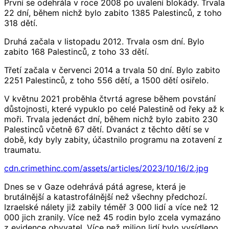
První se odehrála v roce 2008 po uvalení blokády. Trvala
22 dní, během nichž bylo zabito 1385 Palestinců, z toho
318 dětí.
Druhá začala v listopadu 2012. Trvala osm dní. Bylo
zabito 168 Palestinců, z toho 33 dětí.
Třetí začala v červenci 2014 a trvala 50 dní. Bylo zabito
2251 Palestinců, z toho 556 dětí, a 1500 dětí osiřelo.
V květnu 2021 proběhla čtvrtá agrese během povstání
důstojnosti, které vypuklo po celé Palestině od řeky až k
moři. Trvala jedenáct dní, během nichž bylo zabito 230
Palestinců včetně 67 dětí. Dvanáct z těchto dětí se v
době, kdy byly zabity, účastnilo programu na zotavení z
traumatu.
cdn.crimethinc.com/assets/articles/2023/10/16/2.jpg
Dnes se v Gaze odehrává pátá agrese, která je
brutálnější a katastrofálnější než všechny předchozí.
Izraelské nálety již zabily téměř 3 000 lidí a více než 12
000 jich zranily. Více než 45 rodin bylo zcela vymazáno
z evidence obyvatel. Více než milion lidí bylo vysídleno