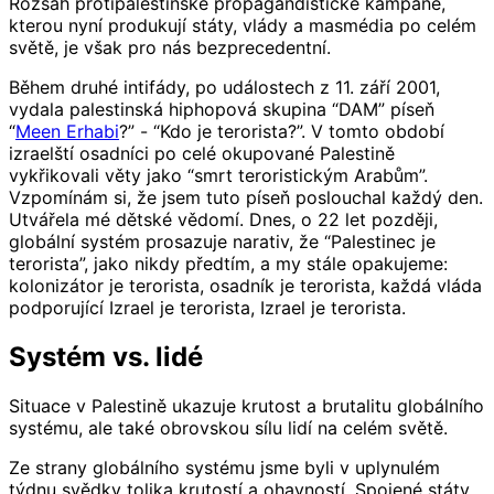
Rozsah protipalestinské propagandistické kampaně,
kterou nyní produkují státy, vlády a masmédia po celém
světě, je však pro nás bezprecedentní.
Během druhé intifády, po událostech z 11. září 2001,
vydala palestinská hiphopová skupina “DAM” píseň
“
Meen Erhabi
?” - “Kdo je terorista?”. V tomto období
izraelští osadníci po celé okupované Palestině
vykřikovali věty jako “smrt teroristickým Arabům”.
Vzpomínám si, že jsem tuto píseň poslouchal každý den.
Utvářela mé dětské vědomí. Dnes, o 22 let později,
globální systém prosazuje narativ, že “Palestinec je
terorista”, jako nikdy předtím, a my stále opakujeme:
kolonizátor je terorista, osadník je terorista, každá vláda
podporující Izrael je terorista, Izrael je terorista.
Systém vs. lidé
Situace v Palestině ukazuje krutost a brutalitu globálního
systému, ale také obrovskou sílu lidí na celém světě.
Ze strany globálního systému jsme byli v uplynulém
týdnu svědky tolika krutostí a ohavností. Spojené státy