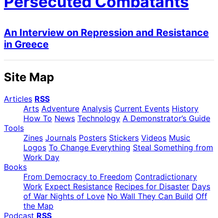
Persecuted Combatants
An Interview on Repression and Resistance
in Greece
Site Map
Articles
RSS
Arts
Adventure
Analysis
Current Events
History
How To
News
Technology
A Demonstrator’s Guide
Tools
Zines
Journals
Posters
Stickers
Videos
Music
Logos
To Change Everything
Steal Something from
Work Day
Books
From Democracy to Freedom
Contradictionary
Work
Expect Resistance
Recipes for Disaster
Days
of War Nights of Love
No Wall They Can Build
Off
the Map
Podcast
RSS