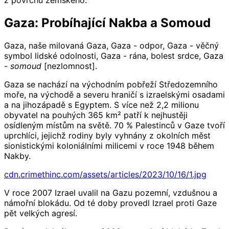
z povrchu zemského.
Gaza: Probíhající Nakba a Somoud
Gaza, naše milovaná Gaza, Gaza - odpor, Gaza - věčný
symbol lidské odolnosti, Gaza - rána, bolest srdce, Gaza
-
somoud
[nezlomnost].
Gaza se nachází na východním pobřeží Středozemního
moře, na východě a severu hraničí s izraelskými osadami
a na jihozápadě s Egyptem. S více než 2,2 milionu
obyvatel na pouhých 365 km² patří k nejhustěji
osídleným místům na světě. 70 % Palestinců v Gaze tvoří
uprchlíci, jejichž rodiny byly vyhnány z okolních měst
sionistickými koloniálními milicemi v roce 1948 během
Nakby.
cdn.crimethinc.com/assets/articles/2023/10/16/1.jpg
V roce 2007 Izrael uvalil na Gazu pozemní, vzdušnou a
námořní blokádu. Od té doby provedl Izrael proti Gaze
pět velkých agresí.