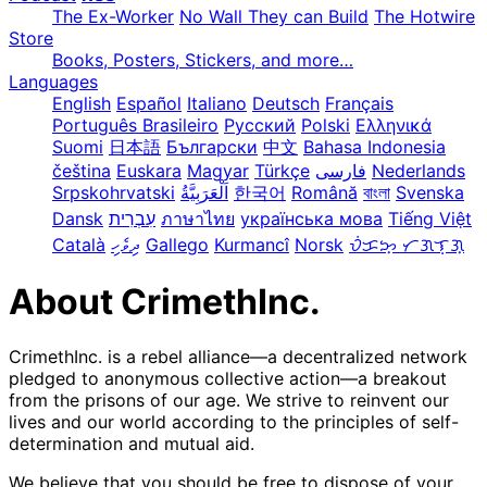
The Ex-Worker
No Wall They can Build
The Hotwire
Store
Books, Posters, Stickers, and more…
Languages
English
Español
Italiano
Deutsch
Français
Português Brasileiro
Русский
Polski
Ελληνικά
Suomi
日本語
Български
中文
Bahasa Indonesia
čeština
Euskara
Magyar
Türkçe
فارسی
Nederlands
Srpskohrvatski
한국어
Română
বাংলা
Svenska
Dansk
עִבְרִית
ภาษาไทย
українська мова
Tiếng Việt
Català
ދިވެހި
Gallego
Kurmancî
Norsk
ᜏᜒᜃᜅ᜔ ᜆᜄᜎᜓᜄ᜔
About CrimethInc.
CrimethInc. is a rebel alliance—a decentralized network
pledged to anonymous collective action—a breakout
from the prisons of our age. We strive to reinvent our
lives and our world according to the principles of self-
determination and mutual aid.
We believe that you should be free to dispose of your