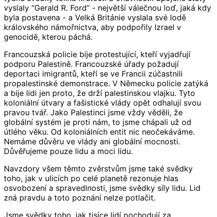
vyslaly “Gerald R. Ford” - největší válečnou loď, jaká kdy
byla postavena - a Velká Británie vyslala své lodě
královského námořnictva, aby podpořily Izrael v
genocidě, kterou páchá.
Francouzská policie bije protestující, kteří vyjadřují
podporu Palestině. Francouzské úřady požadují
deportaci imigrantů, kteří se ve Francii zúčastnili
propalestinské demonstrace. V Německu policie zatýká
a bije lidi jen proto, že drží palestinskou vlajku. Tyto
koloniální útvary a fašistické vlády opět odhalují svou
pravou tvář. Jako Palestinci jsme vždy věděli, že
globální systém je proti nám, to jsme chápali už od
útlého věku. Od koloniálních entit nic neočekáváme.
Nemáme důvěru ve vlády ani globální mocnosti.
Důvěřujeme pouze lidu a moci lidu.
Navzdory všem těmto zvěrstvům jsme také svědky
toho, jak v ulicích po celé planetě rezonuje hlas
osvobození a spravedlnosti, jsme svědky síly lidu. Lid
zná pravdu a toto poznání nelze potlačit.
Jsme svědky toho, jak tisíce lidí pochodují za