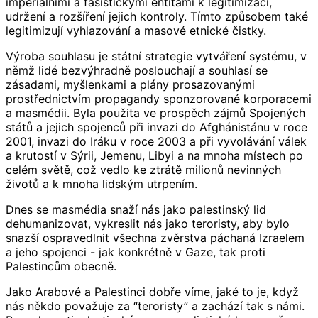
imperiálními a fašistickými entitami k legitimizaci,
udržení a rozšíření jejich kontroly. Tímto způsobem také
legitimizují vyhlazování a masové etnické čistky.
Výroba souhlasu je státní strategie vytváření systému, v
němž lidé bezvýhradně poslouchají a souhlasí se
zásadami, myšlenkami a plány prosazovanými
prostřednictvím propagandy sponzorované korporacemi
a masmédii. Byla použita ve prospěch zájmů Spojených
států a jejich spojenců při invazi do Afghánistánu v roce
2001, invazi do Iráku v roce 2003 a při vyvolávání válek
a krutostí v Sýrii, Jemenu, Libyi a na mnoha místech po
celém světě, což vedlo ke ztrátě milionů nevinných
životů a k mnoha lidským utrpením.
Dnes se masmédia snaží nás jako palestinský lid
dehumanizovat, vykreslit nás jako teroristy, aby bylo
snazší ospravedlnit všechna zvěrstva páchaná Izraelem
a jeho spojenci - jak konkrétně v Gaze, tak proti
Palestincům obecně.
Jako Arabové a Palestinci dobře víme, jaké to je, když
nás někdo považuje za “teroristy” a zachází tak s námi.