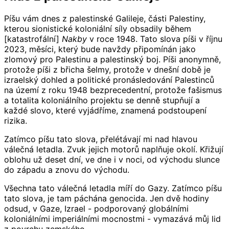
Píšu vám dnes z palestinské Galileje, části Palestiny,
kterou sionistické koloniální síly obsadily během
[katastrofální]
Nakby
v roce 1948. Tato slova píši v říjnu
2023, měsíci, který bude navždy připomínán jako
zlomový pro Palestinu a palestinský boj. Píši anonymně,
protože píši z břicha šelmy, protože v dnešní době je
izraelský dohled a politické pronásledování Palestinců
na území z roku 1948 bezprecedentní, protože fašismus
a totalita koloniálního projektu se denně stupňují a
každé slovo, které vyjádříme, znamená podstoupení
rizika.
Zatímco píšu tato slova, přelétávají mi nad hlavou
válečná letadla. Zvuk jejich motorů naplňuje okolí. Křižují
oblohu už deset dní, ve dne i v noci, od východu slunce
do západu a znovu do východu.
Všechna tato válečná letadla míří do Gazy. Zatímco píšu
tato slova, je tam páchána genocida. Jen dvě hodiny
odsud, v Gaze, Izrael - podporovaný globálními
koloniálními imperiálními mocnostmi - vymazává můj lid