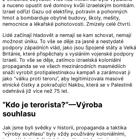
a nuceno opustit své domovy kvůli izraelským bombám.
Izrael odřízl Gazu od elektřiny, potravin a pohonných
hmot a bombarduje obytné budovy, školy, mešity,
nemocnice a lékařské pohotovosti. Zmizely celé čtvrti.
Lidé začínají hladovět a nemají se kam schovat, nemají
možnost úniku. To vše se děje za jasné a nestydaté
podpory západních vlád, jako jsou Spojené státy a Velká
Británie, které přispěchaly s vysláním vojenské podpory
Izraeli. To vše se děje, zatímco izraelská koloniální
propaganda se ve všech mezinárodních masmédiích
snaží vyrobit protipalestinskou kampaň a zarámovat ji
jako “válku proti teroru”, aby legitimizovala masové
etnické čistky a pokračující Nakbu, která se v Palestině
odehrává již více než 75 let.
“Kdo je terorista?”—Výroba
souhlasu
Jak jsme byli svědky v historii, propaganda a taktika
“výroby souhlasu” byly vždy používány koloniálními,