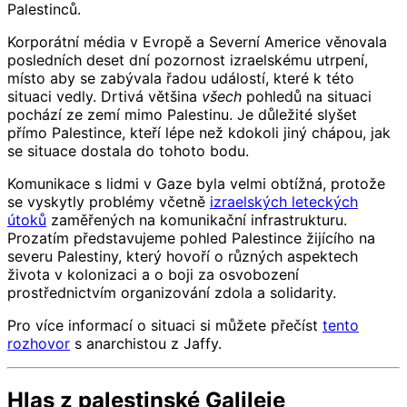
Palestinců.
Korporátní média v Evropě a Severní Americe věnovala
posledních deset dní pozornost izraelskému utrpení,
místo aby se zabývala řadou událostí, které k této
situaci vedly. Drtivá většina
všech
pohledů na situaci
pochází ze zemí mimo Palestinu. Je důležité slyšet
přímo Palestince, kteří lépe než kdokoli jiný chápou, jak
se situace dostala do tohoto bodu.
Komunikace s lidmi v Gaze byla velmi obtížná, protože
se vyskytly problémy včetně
izraelských leteckých
útoků
zaměřených na komunikační infrastrukturu.
Prozatím představujeme pohled Palestince žijícího na
severu Palestiny, který hovoří o různých aspektech
života v kolonizaci a o boji za osvobození
prostřednictvím organizování zdola a solidarity.
Pro více informací o situaci si můžete přečíst
tento
rozhovor
s anarchistou z Jaffy.
Hlas z palestinské Galileje