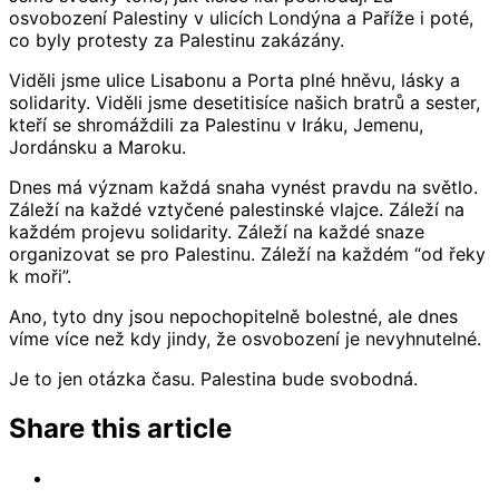
osvobození Palestiny v ulicích Londýna a Paříže i poté,
co byly protesty za Palestinu zakázány.
Viděli jsme ulice Lisabonu a Porta plné hněvu, lásky a
solidarity. Viděli jsme desetitisíce našich bratrů a sester,
kteří se shromáždili za Palestinu v Iráku, Jemenu,
Jordánsku a Maroku.
Dnes má význam každá snaha vynést pravdu na světlo.
Záleží na každé vztyčené palestinské vlajce. Záleží na
každém projevu solidarity. Záleží na každé snaze
organizovat se pro Palestinu. Záleží na každém “od řeky
k moři”.
Ano, tyto dny jsou nepochopitelně bolestné, ale dnes
víme více než kdy jindy, že osvobození je nevyhnutelné.
Je to jen otázka času. Palestina bude svobodná.
Share this article
Share
on
Share