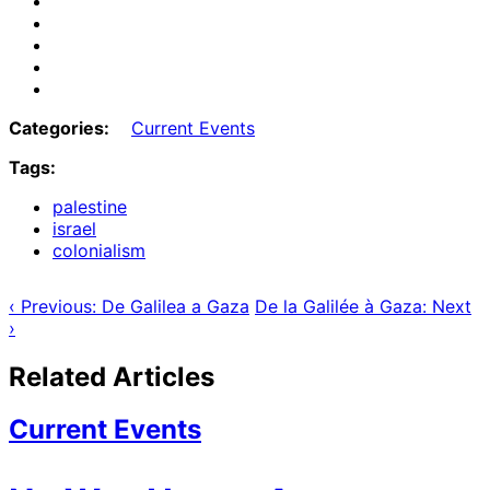
Email
on
Share
Bluesky
on
Share
Mastodon
on
Share
Threads
on
Share
Facebook
on
Categories:
Current Events
Tumblr
Tags:
palestine
israel
colonialism
‹ Previous: De Galilea a Gaza
De la Galilée à Gaza: Next
›
Related Articles
Current Events