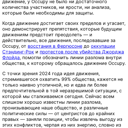
движение, у Occupy не было ни достаточного
количества участников, ни ярости, ни анализа,
которые были необходимы для защиты.
Когда движение достигает своих пределов и угасает,
оно демонстрирует препятствия, которые будущим
движениям предстоит преодолеть — и
действительно, все движения, последовавшие за
Occupy, от
восстания в Фергюсоне
до
оккупации
Стэндинг-Рок
и
протестов после убийства Джорджа
Флойда
, помогли обозначить линии разлома внутри
общества, к которому обращалось движение Occupy.
С точки зрения 2024 года идея движения,
стремившегося охватить 99% общества, кажется не
только наивно утопичной, но и едва ли более
предпочтительной в той неразрешимой ситуации, с
которой мы сталкиваемся сегодня. Сейчас всем
слишком хорошо известны линии разлома,
пронизывающие наше общество, и различные
политические силы — от центристов до крайних
правых — заняли позиции, чтобы извлечь выгоду из
этих конфликтов, черпая из них энергию, словно из