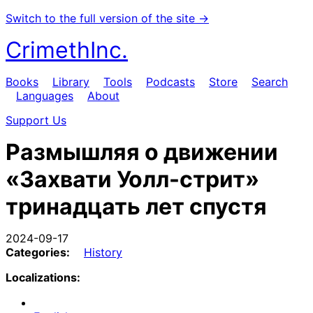
Switch to the full version of the site →
CrimethInc.
Books
Library
Tools
Podcasts
Store
Search
Languages
About
Support Us
Размышляя о движении
«Захвати Уолл-стрит»
тринадцать лет спустя
2024-09-17
Categories:
History
Localizations: