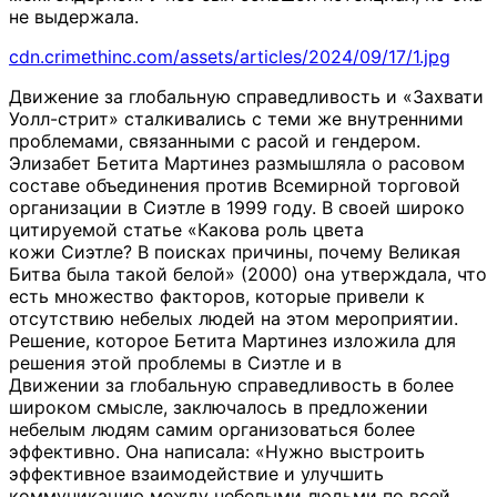
не выдержала.
cdn.crimethinc.com/assets/articles/2024/09/17/1.jpg
Движение за глобальную справедливость и «Захвати
Уолл-стрит» сталкивались с теми же внутренними
проблемами, связанными с расой и гендером.
Элизабет Бетита Мартинез размышляла о расовом
составе объединения против Всемирной торговой
организации в Сиэтле в 1999 году. В своей широко
цитируемой статье «Какова роль цвета
кожи Сиэтле? В поисках причины, почему Великая
Битва была такой белой» (2000) она утверждала, что
есть множество факторов, которые привели к
отсутствию небелых людей на этом мероприятии.
Решение, которое Бетита Мартинез изложила для
решения этой проблемы в Сиэтле и в
Движении за глобальную справедливость в более
широком смысле, заключалось в предложении
небелым людям самим организоваться более
эффективно. Она написала: «Нужно выстроить
эффективное взаимодействие и улучшить
коммуникацию между небелыми людьми по всей