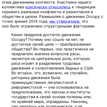
этим движением контексте. Участники нашего
коллектива
критически относились
к тенденции
скрывать реальные конфликты и разногласия в
обществе в целом. Размышляя о движении Occupy с
точки зрения 2014 года,
мы утверждали
, что
оно было ограничено структурными факторами:
Каких пределов достигло движение
Occupy? Почему оно сошло на нет, не
достигнув своей цели — преобразования
общества? Во-первых, оно практически не
предлагало анализа вопросов расы,
несмотря на центральную роль, которую
раса играет в разделении трудовых
движений и сопротивления бедных в США.
Во-вторых, что, возможно, не случайно,
риторика движения была
преимущественно легалистской и
реформистской — она основывалась на
предположении, что законы и институты
государства в своей основе полезны или,
по крайней мере, оправданны. Наконец,
оно началось как политическое, а не