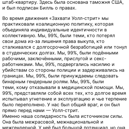
штаб-квартиру. Здесь была основана таможня США,
и был подписан Билль о правах.
Во время движения «Захвати Уолл-стрит» мы
практиковали коалиционную политику, которая
объединяла индивидуальные идентичности в
коллективную. Мы, 99%, были теми, кто потерял
свои дома из-за лишения права выкупа, кто
сталкивался с долгосрочной безработицей или тонул
в студенческих долгах. Мы, 99%, были подёнными
рабочими, заключёнными, прислугой и секс-
работниками. Мы, 99%, подвергались насилию и
убийствам со стороны полиции и задерживались на
границах. Мы, 99%, были принуждаемы следовать
бинарным гендерным ролям. Мы, 99%, были
теми, кому отказывали в медицинской помощи. Мы,
99%, представляли собой всех тех, кто долгое время
испытывал угнетение и эксплуатацию и чье терпение
было переполнено. У нас был общий враг, и он был
прямо перед нами — Уолл-стрит.
Именно наша солидарность была источником силы.
Она была межрасовой, межнациональной и
межгендерной. У неё был большой потенциал, но она