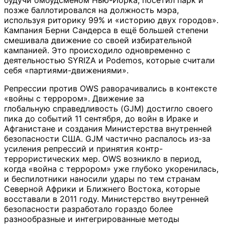
будучи омбудсменом Нью-Йорка, посетил парк и
позже баллотировался на должность мэра,
используя риторику 99% и «историю двух городов».
Кампания Берни Сандерса в ещё большей степени
смешивала движение со своей избирательной
кампанией. Это происходило одновременно с
деятельностью SYRIZA и Podemos, которые считали
себя «партиями-движениями».
Репрессии против OWS раворачивались в контексте
«войны с террором». Движение за
глобальную справедливость (GJM) достигло своего
пика до событий 11 сентября, до войн в Ираке и
Афганистане и создания Министерства внутренней
безопасности США. GJM частично распалось из-за
усиления репрессий и принятия контр-
террористических мер. OWS возникло в период,
когда «война с террором» уже глубоко укоренилась,
и беспилотники наносили удары по тем странам
Северной Африки и Ближнего Востока, которые
восставали в 2011 году. Министерство внутренней
безопасности разработало гораздо более
разнообразные и интегрированные методы