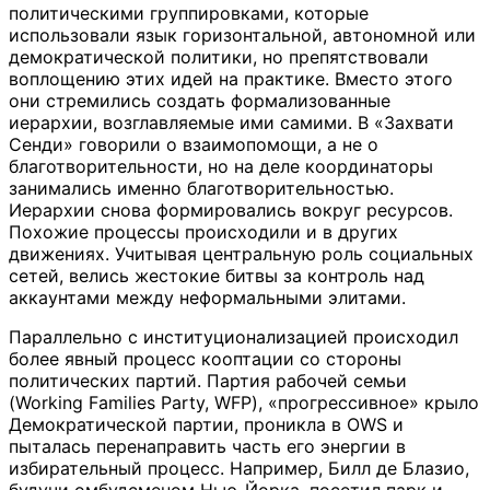
политическими группировками, которые
использовали язык горизонтальной, автономной или
демократической политики, но препятствовали
воплощению этих идей на практике. Вместо этого
они стремились создать формализованные
иерархии, возглавляемые ими самими. В «Захвати
Сенди» говорили о взаимопомощи, а не о
благотворительности, но на деле координаторы
занимались именно благотворительностью.
Иерархии снова формировались вокруг ресурсов.
Похожие процессы происходили и в других
движениях. Учитывая центральную роль социальных
сетей, велись жестокие битвы за контроль над
аккаунтами между неформальными элитами.
Параллельно с институционализацией происходил
более явный процесс кооптации со стороны
политических партий. Партия рабочей семьи
(Working Families Party, WFP), «прогрессивное» крыло
Демократической партии, проникла в OWS и
пыталась перенаправить часть его энергии в
избирательный процесс. Например, Билл де Блазио,