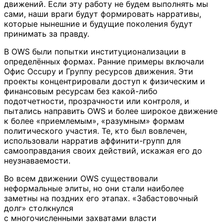
движений. Если эту работу не будем выполнять мы
сами, наши враги будут формировать нарративы,
которые нынешние и будущие поколения будут
принимать за правду.
В OWS были попытки институционализации в
определённых формах. Ранние примеры включали
Офис Occupy и Группу ресурсов движения. Эти
проекты концентрировали доступ к физическим и
финансовым ресурсам без какой-либо
подотчетности, прозрачности или контроля, и
пытались направить OWS и более широкое движение
к более «приемлемым», «разумным» формам
политического участия. Те, кто был вовлечен,
использовали нарратив аффинити-групп для
самооправдания своих действий, искажая его до
неузнаваемости.
Во всем движении OWS существовали
неформальные элиты, но они стали наиболее
заметны на поздних его этапах. «Забастовочный
долг» столкнулся
с многочисленными захватами власти