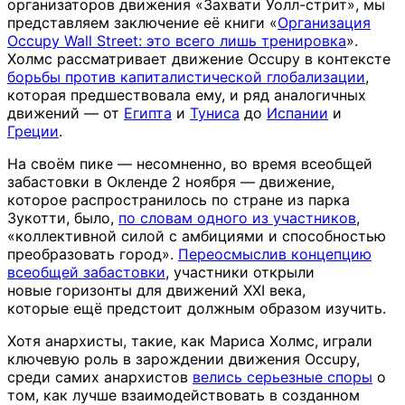
организаторов движения «Захвати Уолл-стрит», мы
представляем заключение её книги «
Организация
Occupy Wall Street: это всего лишь тренировка
».
Холмс рассматривает движение Occupy в контексте
борьбы против капиталистической глобализации
,
которая предшествовала ему, и ряд аналогичных
движений — от
Египта
и
Туниса
до
Испании
и
Греции
.
На своём пике — несомненно, во время всеобщей
забастовки в Окленде 2 ноября — движение,
которое распространилось по стране из парка
Зукотти, было,
по словам одного из участников
,
«коллективной силой с амбициями и способностью
преобразовать город».
Переосмыслив концепцию
всеобщей забастовки
, участники открыли
новые горизонты для движений XXI века,
которые ещё предстоит должным образом изучить.
Хотя анархисты, такие, как Мариса Холмс, играли
ключевую роль в зарождении движения Occupy,
среди самих анархистов
велись серьезные споры
о
том, как лучше взаимодействовать в созданном