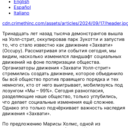
English
Español
Italiano
cdn.crimethinc.com/assets/articles/2024/09/17/header.jp
Тринадцать лет назад тысяча демонстрантов вышла
на Уолл-стрит, оккупировав парк Зукотти и запустив
то, что стало известно как движение «Захвати»
(Occupy). Рассматривая эти события сегодня, мы
видим, насколько изменился ландшафт социальных
движений на фоне поляризации общества.
Организаторы движения «Захвати Уолл-стрит»
стремились создать движение, которое объединило
бы всё общество против правящего порядка и тех
немногих, кто от него выигрывает, мобилизуясь под
лозунгом «Мы – 99%». Сегодня разногласия,
разделяющие наше общество, только углубились,
что делает социальные изменения ещё сложнее.
Однако это только подчёркивает важность наследия
движения «Захвати».
По предложению Марисы Холмс, одной из