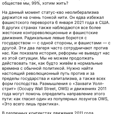
обществе мы, 99%, хотим жить?
На данный момент статус-кво неолиберализма
держится на очень тонкой нити. Он едва избежал
фашистского переворота 6 января 2021 года в США.
В других странах также наблюдаются все более
жестокие контрреволюционные и фашистские
движения. Радикальные левые борются с
государством — с одной стороны, и фашистами — с
другой. Эти два лагеря часто сотрудничают против
нас. Как показала история, реформы не выведут нас
из этой ситуации. Мы не можем продолжать
действовать так, как будто живём в нормальные
времена с обычной политикой. Нужно найти
настоящий революционный путь против и за
пределы государства и капитализма, а также всех
форм господства. Размышления о «Захвати Уолл-
стрит» (Occupy Wall Street, OWS) и движениях 2011
года могут помочь определить направление этого
пути: как гласил один из популярных лозунгов OWS,
«Это всего лишь практика».
В различных контекстах движения 2011 года