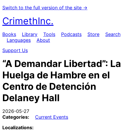
Switch to the full version of the site →
CrimethInc.
Books
Library
Tools
Podcasts
Store
Search
Languages
About
Support Us
“A Demandar Libertad”: La
Huelga de Hambre en el
Centro de Detención
Delaney Hall
2026-05-27
Categories:
Current Events
Localizations: