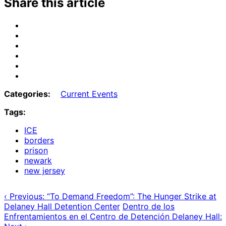
Share this article
Share
on
Share
Email
on
Share
Bluesky
on
Share
Mastodon
on
Share
Threads
on
Share
Facebook
on
Categories:
Current Events
Tumblr
Tags:
ICE
borders
prison
newark
new jersey
‹ Previous: “To Demand Freedom”: The Hunger Strike at
Delaney Hall Detention Center
Dentro de los
Enfrentamientos en el Centro de Detención Delaney Hall: