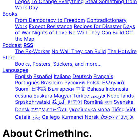
Logos
To Change Everything
Steal Something from
Work Day
Books
From Democracy to Freedom
Contradictionary
Work
Expect Resistance
Recipes for Disaster
Days
of War Nights of Love
No Wall They Can Build
Off
the Map
Podcast
RSS
The Ex-Worker
No Wall They can Build
The Hotwire
Store
Books, Posters, Stickers, and more…
Languages
English
Español
Italiano
Deutsch
Français
Português Brasileiro
Русский
Polski
Ελληνικά
Suomi
日本語
Български
中文
Bahasa Indonesia
čeština
Euskara
Magyar
Türkçe
فارسی
Nederlands
Srpskohrvatski
한국어
Română
বাংলা
Svenska
Dansk
עִבְרִית
ภาษาไทย
українська мова
Tiếng Việt
Català
ދިވެހި
Gallego
Kurmancî
Norsk
ᜏᜒᜃᜅ᜔ ᜆᜄᜎᜓᜄ᜔
About CrimethInc.