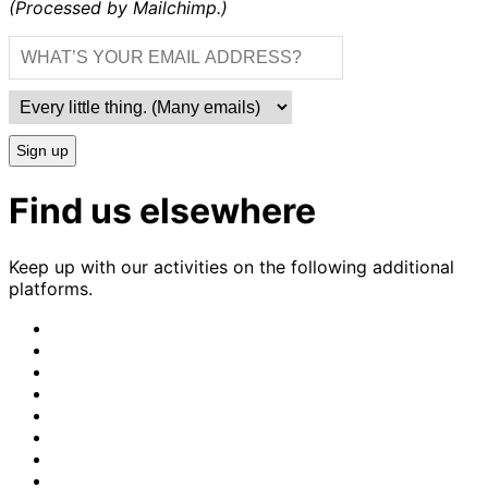
(Processed by Mailchimp.)
Sign up
Find us elsewhere
Keep up with our activities on the following additional
platforms.
CrimethInc.
on
Crimethinc.
Mastodon
on
Crimethinc.
Facebook
on
Crimethinc.
Instagram
on
CrimethInc.
Bluesky
on
CrimethInc.
Github
on
CrimethInc.
Tumblr
on
CrimethInc.