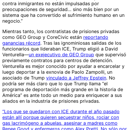
contra inmigrantes no están impulsadas por
preocupaciones de seguridad… sino más bien por un
sistema que ha convertido el sufrimiento humano en un
negocio.”
Mientras tanto, los contratistas de prisiones privadas
como GEO Group y CoreCivic están
reportando
ganancias récord
. Tras las ignominiosas salidas de los
funcionarios que lideraban ICE, Trump eligió a David
Venturella—
un exejecutivo de GEO Group
que supervisó
previamente contratos para centros de detención.
Venturella es mejor conocido por ayudar a encarcelar y
luego deportar a la exnovia de Paolo Zampolli, un
asociado de Trump
vinculado a Jeffrey Epstein
. No
podría ser más claro que lo que Trump llama “el
programa de deportación más grande en la historia de
América” es ante todo un medio para enriquecer a sus
aliados en la industria de prisiones privadas.
“Los que se quedaron con ICE durante el año pasado
están allí porque quieren secuestrar niños, rociar con
gas lacrimógeno a abuelas, asesinar a madres como
Renee Good y enfermeros como Alex Pretti. No sólo por