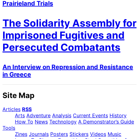
Prairieland Trials
The Solidarity Assembly for
Imprisoned Fugitives and
Persecuted Combatants
An Interview on Repression and Resistance
in Greece
Site Map
Articles
RSS
Arts
Adventure
Analysis
Current Events
History
How To
News
Technology
A Demonstrator’s Guide
Tools
Zines
Journals
Posters
Stickers
Videos
Music