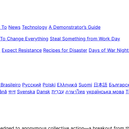
 To
News
Technology
A Demonstrator’s Guide
To Change Everything
Steal Something from Work Day
k
Expect Resistance
Recipes for Disaster
Days of War Night
Brasileiro
Русский
Polski
Ελληνικά
Suomi
日本語
Българс
ână
বাংলা
Svenska
Dansk
עִבְרִית
ภาษาไทย
українська мова
T
ledged to anonymous collective action—a breakout from the 