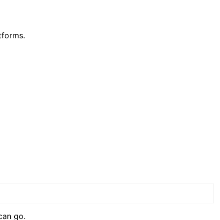
tforms.
can go.