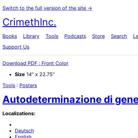
Switch to the full version of the site →
CrimethInc.
Books
Library
Tools
Podcasts
Store
Search
L
Support Us
Download PDF : Front Color
Size
14" x 22.75"
Tools
:
Posters
Autodeterminazione di gen
Localizations:
Deutsch
English