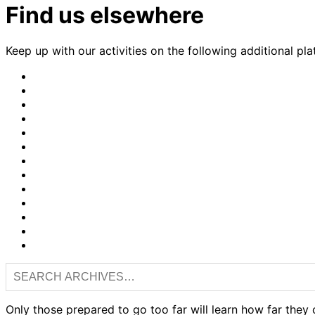
Find us elsewhere
Keep up with our activities on the following additional pla
CrimethInc.
on
Crimethinc.
Mastodon
on
Crimethinc.
Facebook
on
Crimethinc.
Instagram
on
CrimethInc.
Bluesky
on
CrimethInc.
Github
on
CrimethInc.
Tumblr
on
CrimethInc.
Bandcamp
on
Crimethinc.
Telegram
on
CrimethInc.
TikTok
on
CrimethInc.
Peertube
on
CrimethInc.
YouTube
on
CrimethInc.com
Reddit
Articles
RSS
feed
Only those prepared to go too far will learn how far they 