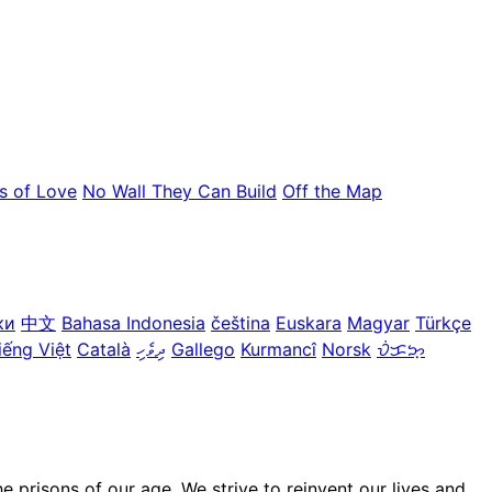
s of Love
No Wall They Can Build
Off the Map
ки
中文
Bahasa Indonesia
čeština
Euskara
Magyar
Türkçe
iếng Việt
Català
ދިވެހި
Gallego
Kurmancî
Norsk
ᜏᜒᜃᜅ᜔
prisons of our age. We strive to reinvent our lives and