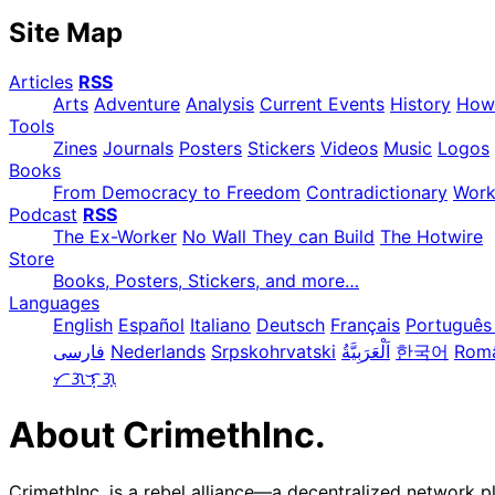
Site Map
Articles
RSS
Arts
Adventure
Analysis
Current Events
History
How
Tools
Zines
Journals
Posters
Stickers
Videos
Music
Logos
Books
From Democracy to Freedom
Contradictionary
Wor
Podcast
RSS
The Ex-Worker
No Wall They can Build
The Hotwire
Store
Books, Posters, Stickers, and more…
Languages
English
Español
Italiano
Deutsch
Français
Português 
فارسی
Nederlands
Srpskohrvatski
한국어
Rom
ᜆᜄᜎᜓᜄ᜔
About CrimethInc.
CrimethInc. is a rebel alliance—a decentralized network p