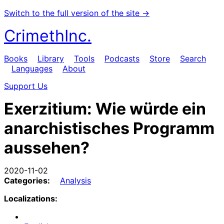
Switch to the full version of the site →
CrimethInc.
Books
Library
Tools
Podcasts
Store
Search
Languages
About
Support Us
Exerzitium: Wie würde ein
anarchistisches Programm
aussehen?
2020-11-02
Categories:
Analysis
Localizations: